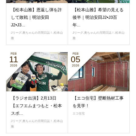
【松本山雅】恩返し弾を許
【松本山雅】希望の見える
して敗戦｜明治安田
後半｜明治安田J2•J3百
J2•J3...
年...
Jリーグ
,
奥ちゃんの月間日誌！
,
松本山
Jリーグ
,
奥ちゃんの月間日誌！
,
松本山
雅
雅
FEB
FEB
11
05
2026
2026
【ラジオ出演】2月13日
【エコ住宅】壁断熱材工事
【エフエムまつもと・松本
を見学！
スポ...
エコ住宅
Jリーグ
,
奥ちゃんの月間日誌！
,
松本山
雅