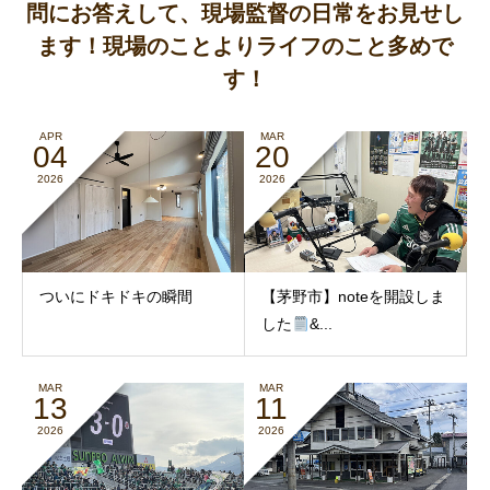
問にお答えして、現場監督の日常をお見せし
ます！現場のことよりライフのこと多めで
す！
APR
MAR
04
20
2026
2026
ついにドキドキの瞬間
【茅野市】noteを開設しま
した
&...
MAR
MAR
13
11
2026
2026