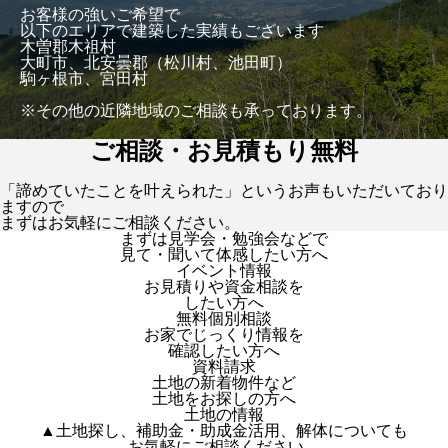
お客様の強いご希望で
以下のエリアで建築した実績もございます
木曽郡木祖村
大町市、北安曇郡（松川村、池田町）
駒ヶ根市、宮田村
※その他の近隣地域のご相談も承っております。
ご相談・お見積もり無料
「諦めていたことを叶えられた」というお声もいただいており
ますので
まずはお気軽にご相談ください。
まずは見学会・勉強会などで
見て・聞いて体感したい方へ
イベント情報
お見積りや資金相談を
したい方へ
無料個別相談
お家でじっくり情報を
確認したい方へ
資料請求
土地の新着物件など
土地をお探しの方へ
土地の情報
▲土地探し、補助金・助成金活用、解体についても
お気軽にご相談ください。