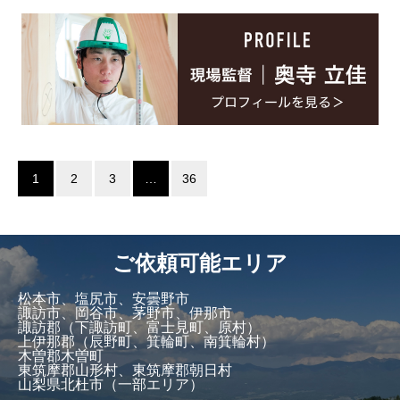
1
2
3
…
36
ご依頼可能エリア
松本市、塩尻市、安曇野市
諏訪市、岡谷市、茅野市、伊那市
諏訪郡（下諏訪町、富士見町、原村）
上伊那郡（辰野町、箕輪町、南箕輪村）
木曽郡木曽町
東筑摩郡山形村、東筑摩郡朝日村
山梨県北杜市（一部エリア）