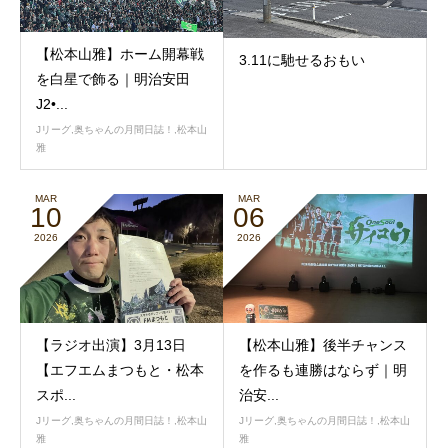
【松本山雅】ホーム開幕戦
3.11に馳せるおもい
を白星で飾る｜明治安田
J2•...
Jリーグ
,
奥ちゃんの月間日誌！
,
松本山
雅
MAR
MAR
10
06
2026
2026
【ラジオ出演】3月13日
【松本山雅】後半チャンス
【エフエムまつもと・松本
を作るも連勝はならず｜明
スポ...
治安...
Jリーグ
,
奥ちゃんの月間日誌！
,
松本山
Jリーグ
,
奥ちゃんの月間日誌！
,
松本山
雅
雅