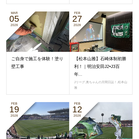
MAR
FEB
05
27
2026
2026
ご自身で施工を体験！塗り
【松本山雅】石崎体制初勝
壁工事
利！｜明治安田J2•J3百
年...
Jリーグ
,
奥ちゃんの月間日誌！
,
松本山
雅
FEB
FEB
19
12
2026
2026