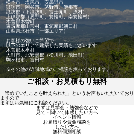
松本市、塩尻市、安曇野市
諏訪市、岡谷市、茅野市、伊那市
諏訪郡（下諏訪町、富士見町、原村）
上伊那郡（辰野町、箕輪町、南箕輪村）
木曽郡木曽町
東筑摩郡山形村、東筑摩郡朝日村
山梨県北杜市（一部エリア）
お客様の強いご希望で
以下のエリアで建築した実績もございます
木曽郡木祖村
大町市、北安曇郡（松川村、池田町）
駒ヶ根市、宮田村
※その他の近隣地域のご相談も承っております。
ご相談・お見積もり無料
「諦めていたことを叶えられた」というお声もいただいており
ますので
まずはお気軽にご相談ください。
まずは見学会・勉強会などで
見て・聞いて体感したい方へ
イベント情報
お見積りや資金相談を
したい方へ
無料個別相談