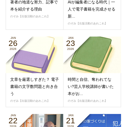
著者の地道な努力、記事で
AIが編集者になる時代｜一
本を紹介する理由
人で電子書籍を完成させる
新...
のぞみ【出版活動のあれこれ】
のぞみ【出版活動のあれこれ】
JAN
JAN
26
23
2026
2026
文章を厳選しすぎた？ 電子
時間と自信、奪われてな
書籍の文字数問題と向き合
い?芸人学校講師が書いた
う
本がお...
のぞみ【出版活動のあれこれ】
のぞみ【出版活動のあれこれ】
JAN
JAN
22
21
2026
2026