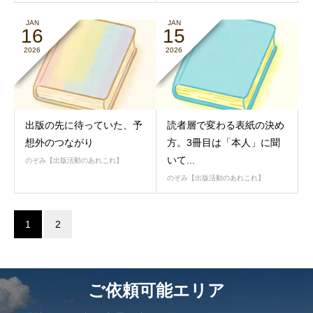
JAN
JAN
16
15
2026
2026
出版の先に待っていた、予
読者層で変わる表紙の決め
想外のつながり
方。3冊目は「本人」に聞
いて...
のぞみ【出版活動のあれこれ】
のぞみ【出版活動のあれこれ】
1
2
ご依頼可能エリア