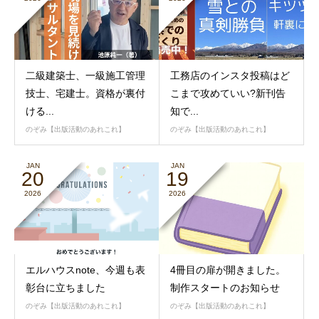
二級建築士、一級施工管理
工務店のインスタ投稿はど
技士、宅建士。資格が裏付
こまで攻めていい?新刊告
ける...
知で...
のぞみ【出版活動のあれこれ】
のぞみ【出版活動のあれこれ】
JAN
JAN
20
19
2026
2026
エルハウスnote、今週も表
4冊目の扉が開きました。
彰台に立ちました
制作スタートのお知らせ
のぞみ【出版活動のあれこれ】
のぞみ【出版活動のあれこれ】