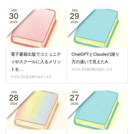
JAN
JAN
30
29
2026
2026
電子書籍出版でコミュニテ
ChatGPTとClaudeの謝り
ィやスクールに入るメリッ
方の違いで見えたA...
トを...
のぞみ【出版活動のあれこれ】
のぞみ【出版活動のあれこれ】
JAN
JAN
28
27
2026
2026