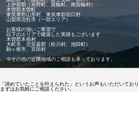
上伊那郡（辰野町、箕輪町、南箕輪村）
木曽郡木曽町
東筑摩郡山形村、東筑摩郡朝日村
山梨県北杜市（一部エリア）
お客様の強いご希望で
以下のエリアで建築した実績もございます
木曽郡木祖村
大町市、北安曇郡（松川村、池田町）
駒ヶ根市、宮田村
※その他の近隣地域のご相談も承っております。
「諦めていたことを叶えられた」というお声もいただいており
まずはお気軽にご相談ください。