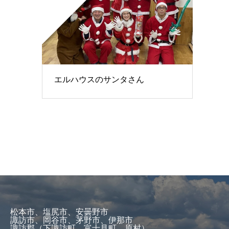
エルハウスのサンタさん
松本市、塩尻市、安曇野市
諏訪市、岡谷市、茅野市、伊那市
諏訪郡（下諏訪町、富士見町、原村）