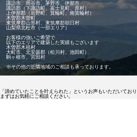
諏訪市、岡谷市、茅野市、伊那市
諏訪郡（下諏訪町、富士見町、原村）
上伊那郡（辰野町、箕輪町、南箕輪村）
木曽郡木曽町
東筑摩郡山形村、東筑摩郡朝日村
山梨県北杜市（一部エリア）
お客様の強いご希望で
以下のエリアで建築した実績もございます
木曽郡木祖村
大町市、北安曇郡（松川村、池田町）
駒ヶ根市、宮田村
※その他の近隣地域のご相談も承っております。
「諦めていたことを叶えられた」というお声もいただいており
まずはお気軽にご相談ください。