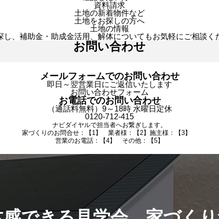
資料請求
土地の新着物件など
土地をお探しの方へ
土地の情報
探し、補助金・助成金活用、解体についてもお気軽にご相談く
お問い合わせ
メールフォームでのお問い合わせ
即日～翌営業日にご返信いたします
お問い合わせフォーム
お電話でのお問い合わせ
（通話料無料）9～18時 水曜日定休
0120-712-415
ナビダイヤルで担当者へお繋ぎします。
家づくりのお問合せ：【1】 業者様：【2】施主様：【3】
営業のお電話：【4】 その他：【5】
体感できる見学会。家づくり