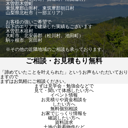
木曽郡木曽町
東筑摩郡山形村、東筑摩郡朝日村
山梨県北杜市（一部エリア）
お客様の強いご希望で
以下のエリアで建築した実績もございます
木曽郡木祖村
大町市、北安曇郡（松川村、池田町）
駒ヶ根市、宮田村
※その他の近隣地域のご相談も承っております。
ご相談・お見積もり無料
「諦めていたことを叶えられた」というお声もいただいており
ますので
まずはお気軽にご相談ください。
まずは見学会・勉強会などで
見て・聞いて体感したい方へ
イベント情報
お見積りや資金相談を
したい方へ
無料個別相談
お家でじっくり情報を
確認したい方へ
資料請求
土地の新着物件など