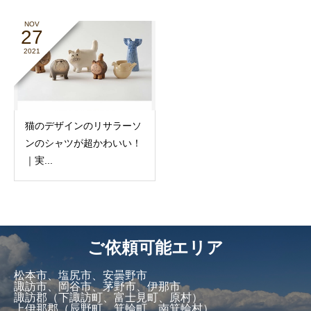
NOV
27
2021
猫のデザインのリサラーソ
ンのシャツが超かわいい！
｜実...
ご依頼可能エリア
松本市、塩尻市、安曇野市
諏訪市、岡谷市、茅野市、伊那市
諏訪郡（下諏訪町、富士見町、原村）
上伊那郡（辰野町、箕輪町、南箕輪村）