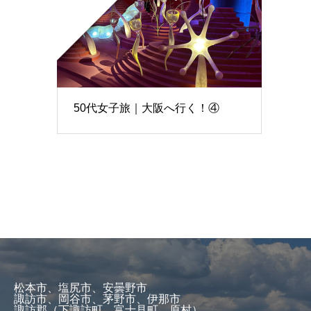
50代女子旅｜大阪へ行く！④
松本市、塩尻市、安曇野市
諏訪市、岡谷市、茅野市、伊那市
諏訪郡（下諏訪町、富士見町、原村）