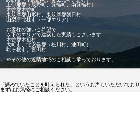
上伊那郡（辰野町、箕輪町、南箕輪村）
木曽郡木曽町
東筑摩郡山形村、東筑摩郡朝日村
山梨県北杜市（一部エリア）
お客様の強いご希望で
以下のエリアで建築した実績もございます
木曽郡木祖村
大町市、北安曇郡（松川村、池田町）
駒ヶ根市、宮田村
※その他の近隣地域のご相談も承っております。
「諦めていたことを叶えられた」というお声もいただいており
まずはお気軽にご相談ください。