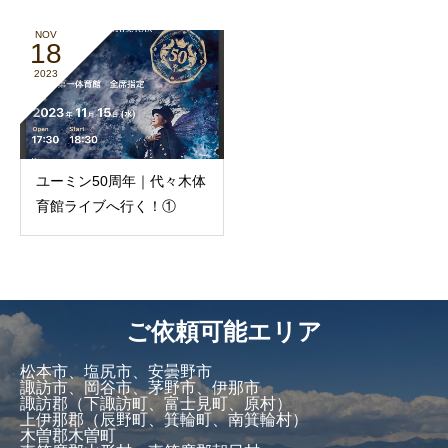
NOV
18
2023
ユーミン50周年｜代々木体
育館ライブへ行く！①
ご依頼可能エリア
松本市、塩尻市、安曇野市
諏訪市、岡谷市、茅野市、伊那市
諏訪郡（下諏訪町、富士見町、原村）
上伊那郡（辰野町、箕輪町、南箕輪村）
木曽郡木曽町