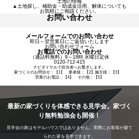
土地の情報
▲土地探し、補助金・助成金活用、解体についても
お気軽にご相談ください。
お問い合わせ
メールフォームでのお問い合わせ
即日～翌営業日にご返信いたします
お問い合わせフォーム
お電話でのお問い合わせ
（通話料無料）9～18時 水曜日定休
0120-712-415
ナビダイヤルで担当者へお繋ぎします。
家づくりのお問合せ：【1】 業者様：【2】施主様：【3】
営業のお電話：【4】 その他：【5】
最新の家づくりを体感できる見学会。家づく
り無料勉強会も開催！
見学会の家はモデルハウスではありません。実際にお客様が建て
られた家を見学できます。