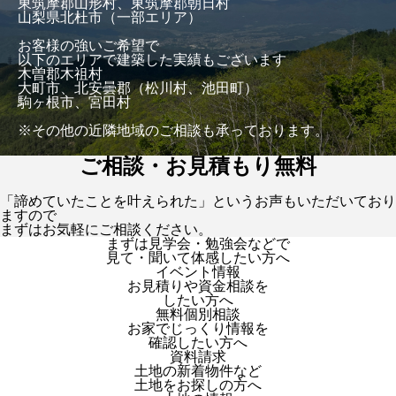
東筑摩郡山形村、東筑摩郡朝日村
山梨県北杜市（一部エリア）
お客様の強いご希望で
以下のエリアで建築した実績もございます
木曽郡木祖村
大町市、北安曇郡（松川村、池田町）
駒ヶ根市、宮田村
※その他の近隣地域のご相談も承っております。
ご相談・お見積もり無料
「諦めていたことを叶えられた」というお声もいただいており
ますので
まずはお気軽にご相談ください。
まずは見学会・勉強会などで
見て・聞いて体感したい方へ
イベント情報
お見積りや資金相談を
したい方へ
無料個別相談
お家でじっくり情報を
確認したい方へ
資料請求
土地の新着物件など
土地をお探しの方へ