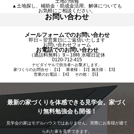
土地の情報
▲土地探し、補助金・助成金活用、解体についても
お気軽にご相談ください。
お問い合わせ
メールフォームでのお問い合わせ
即日～翌営業日にご返信いたします
お問い合わせフォーム
お電話でのお問い合わせ
（通話料無料）9～18時 水曜日定休
0120-712-415
ナビダイヤルで担当者へお繋ぎします。
家づくりのお問合せ：【1】 業者様：【2】施主様：【3】
営業のお電話：【4】 その他：【5】
最新の家づくりを体感できる見学会。家づく
り無料勉強会も開催！
見学会の家はモデルハウスではありません。実際にお客様が建て
られた家を見学できます。