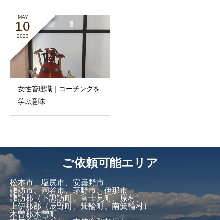
MAY
10
2023
女性管理職｜コーチングを
学ぶ意味
ご依頼可能エリア
松本市、塩尻市、安曇野市
諏訪市、岡谷市、茅野市、伊那市
諏訪郡（下諏訪町、富士見町、原村）
上伊那郡（辰野町、箕輪町、南箕輪村）
木曽郡木曽町