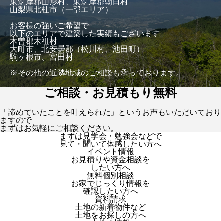
東筑摩郡山形村、東筑摩郡朝日村
山梨県北杜市（一部エリア）
お客様の強いご希望で
以下のエリアで建築した実績もございます
木曽郡木祖村
大町市、北安曇郡（松川村、池田町）
駒ヶ根市、宮田村
※その他の近隣地域のご相談も承っております。
ご相談・お見積もり無料
「諦めていたことを叶えられた」というお声もいただいており
ますので
まずはお気軽にご相談ください。
まずは見学会・勉強会などで
見て・聞いて体感したい方へ
イベント情報
お見積りや資金相談を
したい方へ
無料個別相談
お家でじっくり情報を
確認したい方へ
資料請求
土地の新着物件など
土地をお探しの方へ