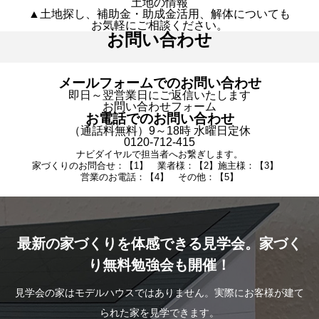
土地の情報
▲土地探し、補助金・助成金活用、解体についても
お気軽にご相談ください。
お問い合わせ
メールフォームでのお問い合わせ
即日～翌営業日にご返信いたします
お問い合わせフォーム
お電話でのお問い合わせ
（通話料無料）9～18時 水曜日定休
0120-712-415
ナビダイヤルで担当者へお繋ぎします。
家づくりのお問合せ：【1】 業者様：【2】施主様：【3】
営業のお電話：【4】 その他：【5】
最新の家づくりを体感できる見学会。家づく
り無料勉強会も開催！
見学会の家はモデルハウスではありません。実際にお客様が建て
られた家を見学できます。