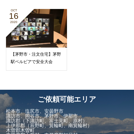
OCT
16
2020
【茅野市・注文住宅】茅野
駅ベルビアで安全大会
ご依頼可能エリア
松本市、塩尻市、安曇野市
諏訪市、岡谷市、茅野市、伊那市
諏訪郡（下諏訪町、富士見町、原村）
上伊那郡（辰野町、箕輪町、南箕輪村）
木曽郡木曽町