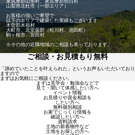
東筑摩郡山形村、東筑摩郡朝日村
山梨県北杜市（一部エリア）
お客様の強いご希望で
以下のエリアで建築した実績もございます
木曽郡木祖村
大町市、北安曇郡（松川村、池田町）
駒ヶ根市、宮田村
※その他の近隣地域のご相談も承っております。
ご相談・お見積もり無料
「諦めていたことを叶えられた」というお声もいただいており
ますので
まずはお気軽にご相談ください。
まずは見学会・勉強会などで
見て・聞いて体感したい方へ
イベント情報
お見積りや資金相談を
したい方へ
無料個別相談
お家でじっくり情報を
確認したい方へ
資料請求
土地の新着物件など
土地をお探しの方へ