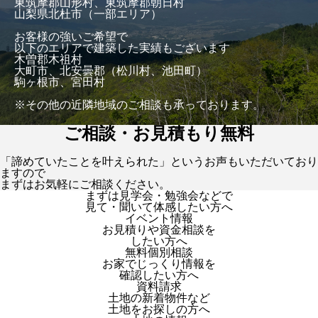
東筑摩郡山形村、東筑摩郡朝日村
山梨県北杜市（一部エリア）
お客様の強いご希望で
以下のエリアで建築した実績もございます
木曽郡木祖村
大町市、北安曇郡（松川村、池田町）
駒ヶ根市、宮田村
※その他の近隣地域のご相談も承っております。
ご相談・お見積もり無料
「諦めていたことを叶えられた」というお声もいただいており
ますので
まずはお気軽にご相談ください。
まずは見学会・勉強会などで
見て・聞いて体感したい方へ
イベント情報
お見積りや資金相談を
したい方へ
無料個別相談
お家でじっくり情報を
確認したい方へ
資料請求
土地の新着物件など
土地をお探しの方へ