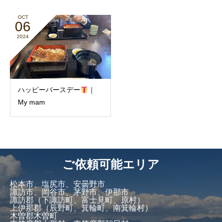
OCT
06
2024
ハッピーバースデー
｜
My mam
ご依頼可能エリア
松本市、塩尻市、安曇野市
諏訪市、岡谷市、茅野市、伊那市
諏訪郡（下諏訪町、富士見町、原村）
上伊那郡（辰野町、箕輪町、南箕輪村）
木曽郡木曽町