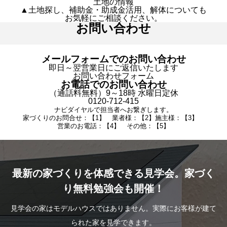
土地の情報
▲土地探し、補助金・助成金活用、解体についても
お気軽にご相談ください。
お問い合わせ
メールフォームでのお問い合わせ
即日～翌営業日にご返信いたします
お問い合わせフォーム
お電話でのお問い合わせ
（通話料無料）9～18時 水曜日定休
0120-712-415
ナビダイヤルで担当者へお繋ぎします。
家づくりのお問合せ：【1】 業者様：【2】施主様：【3】
営業のお電話：【4】 その他：【5】
最新の家づくりを体感できる見学会。家づく
り無料勉強会も開催！
見学会の家はモデルハウスではありません。実際にお客様が建て
られた家を見学できます。