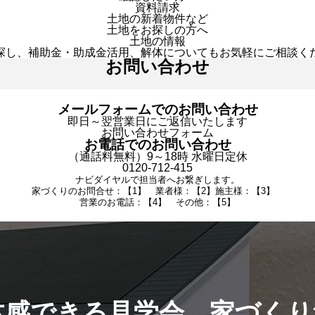
資料請求
土地の新着物件など
土地をお探しの方へ
土地の情報
探し、補助金・助成金活用、解体についてもお気軽にご相談く
お問い合わせ
メールフォームでのお問い合わせ
即日～翌営業日にご返信いたします
お問い合わせフォーム
お電話でのお問い合わせ
（通話料無料）9～18時 水曜日定休
0120-712-415
ナビダイヤルで担当者へお繋ぎします。
家づくりのお問合せ：【1】 業者様：【2】施主様：【3】
営業のお電話：【4】 その他：【5】
体感できる見学会。家づくり