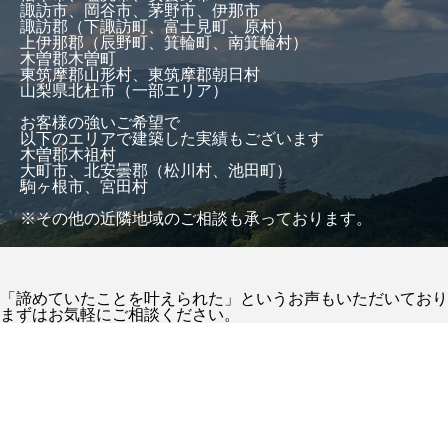
諏訪市、岡谷市、茅野市、伊那市
諏訪郡（下諏訪町、富士見町、原村）
上伊那郡（辰野町、箕輪町、南箕輪村）
木曽郡木曽町
東筑摩郡山形村、東筑摩郡朝日村
山梨県北杜市（一部エリア）
お客様の強いご希望で
以下のエリアで建築した実績もございます
木曽郡木祖村
大町市、北安曇郡（松川村、池田町）
駒ヶ根市、宮田村
※その他の近隣地域のご相談も承っております。
「諦めていたことを叶えられた」というお声もいただいており
まずはお気軽にご相談ください。