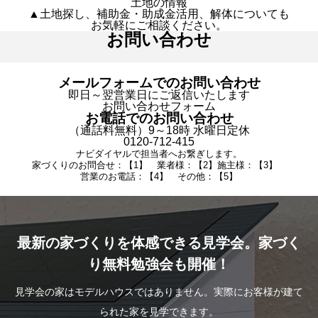
土地の情報
▲土地探し、補助金・助成金活用、解体についても
お気軽にご相談ください。
お問い合わせ
メールフォームでのお問い合わせ
即日～翌営業日にご返信いたします
お問い合わせフォーム
お電話でのお問い合わせ
（通話料無料）9～18時 水曜日定休
0120-712-415
ナビダイヤルで担当者へお繋ぎします。
家づくりのお問合せ：【1】 業者様：【2】施主様：【3】
営業のお電話：【4】 その他：【5】
最新の家づくりを体感できる見学会。家づく
り無料勉強会も開催！
見学会の家はモデルハウスではありません。実際にお客様が建て
られた家を見学できます。