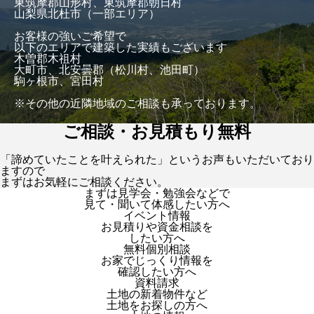
東筑摩郡山形村、東筑摩郡朝日村
山梨県北杜市（一部エリア）
お客様の強いご希望で
以下のエリアで建築した実績もございます
木曽郡木祖村
大町市、北安曇郡（松川村、池田町）
駒ヶ根市、宮田村
※その他の近隣地域のご相談も承っております。
ご相談・お見積もり無料
「諦めていたことを叶えられた」というお声もいただいており
ますので
まずはお気軽にご相談ください。
まずは見学会・勉強会などで
見て・聞いて体感したい方へ
イベント情報
お見積りや資金相談を
したい方へ
無料個別相談
お家でじっくり情報を
確認したい方へ
資料請求
土地の新着物件など
土地をお探しの方へ