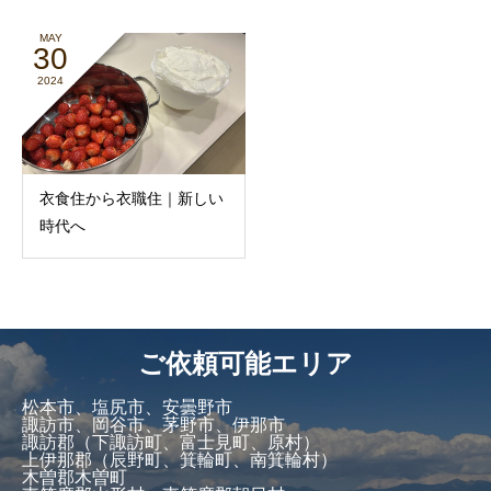
MAY
30
2024
衣食住から衣職住｜新しい
時代へ
ご依頼可能エリア
松本市、塩尻市、安曇野市
諏訪市、岡谷市、茅野市、伊那市
諏訪郡（下諏訪町、富士見町、原村）
上伊那郡（辰野町、箕輪町、南箕輪村）
木曽郡木曽町