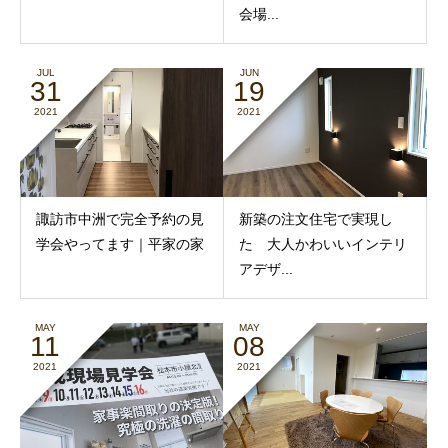
会場...
JUL
JUN
31
19
2021
2021
諏訪市中洲で完全予約の見
新築の注文住宅で実現し
学会やってます｜平家の家
た 大人かわいいインテリ
アデザ...
MAY
MAY
11
08
2021
2021