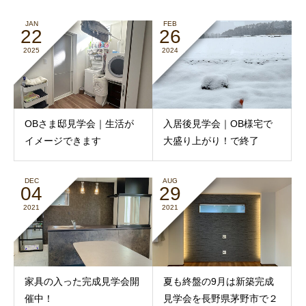
JAN
FEB
22
26
2025
2024
OBさま邸見学会｜生活が
入居後見学会｜OB様宅で
イメージできます
大盛り上がり！で終了
DEC
AUG
04
29
2021
2021
家具の入った完成見学会開
夏も終盤の9月は新築完成
催中！
見学会を長野県茅野市で２