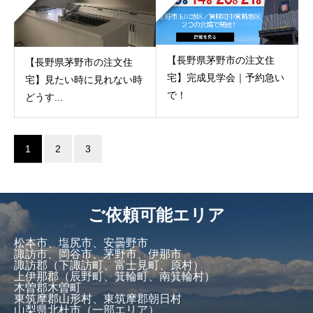
【長野県茅野市の注文住
【長野県茅野市の注文住
宅】完成見学会｜予約急い
宅】見たい時に見れない時
で！
どうす...
1
2
3
ご依頼可能エリア
松本市、塩尻市、安曇野市
諏訪市、岡谷市、茅野市、伊那市
諏訪郡（下諏訪町、富士見町、原村）
上伊那郡（辰野町、箕輪町、南箕輪村）
木曽郡木曽町
東筑摩郡山形村、東筑摩郡朝日村
山梨県北杜市（一部エリア）