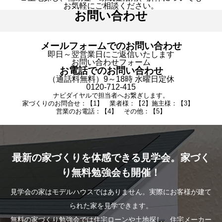
お気軽にご相談ください。
お問い合わせ
メールフォームでのお問い合わせ
即日～翌営業日にご返信いたします
お問い合わせフォーム
お電話でのお問い合わせ
（通話料無料）9～18時 水曜日定休
0120-712-415
ナビダイヤルで担当者へお繋ぎします。
家づくりのお問合せ：【1】 業者様：【2】施主様：【3】
営業のお電話：【4】 その他：【5】
最新の家づくりを体感できる見学会。家づく
り無料勉強会も開催！
見学会の家はモデルハウスではありません。実際にお客様が建て
られた家を見学できます。
無料の家づくり勉強会では住宅ローンや土地探し、住宅メーカー