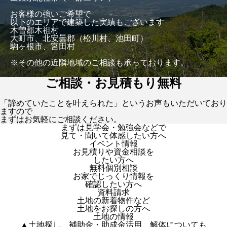
お客様の強いご希望で
以下のエリアで建築した実績もございます
木曽郡木祖村
大町市、北安曇郡（松川村、池田町）
駒ヶ根市、宮田村
※その他の近隣地域のご相談も承っております。
ご相談・お見積もり無料
「諦めていたことを叶えられた」というお声もいただいており
ますので
まずはお気軽にご相談ください。
まずは見学会・勉強会などで
見て・聞いて体感したい方へ
イベント情報
お見積りや資金相談を
したい方へ
無料個別相談
お家でじっくり情報を
確認したい方へ
資料請求
土地の新着物件など
土地をお探しの方へ
土地の情報
▲土地探し、補助金・助成金活用、解体についても