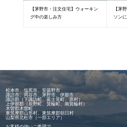
【茅野市・注文住宅】ウォーキン
【茅野
グ中の楽しみ方
ソンに
松本市、塩尻市、安曇野市
諏訪市、岡谷市、茅野市、伊那市
諏訪郡（下諏訪町、富士見町、原村）
上伊那郡（辰野町、箕輪町、南箕輪村）
木曽郡木曽町
東筑摩郡山形村、東筑摩郡朝日村
山梨県北杜市（一部エリア）
お客様の強いご希望で