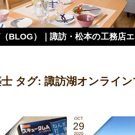
（BLOG）｜諏訪・松本の工務店
ス
士 タグ:
諏訪湖オンライン
OCT
29
2020