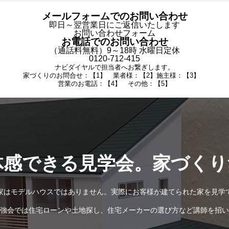
メールフォームでのお問い合わせ
即日～翌営業日にご返信いたします
お問い合わせフォーム
お電話でのお問い合わせ
（通話料無料）9～18時 水曜日定休
0120-712-415
ナビダイヤルで担当者へお繋ぎします。
家づくりのお問合せ：【1】 業者様：【2】施主様：【3】
営業のお電話：【4】 その他：【5】
体感できる見学会。家づくり
家はモデルハウスではありません。実際にお客様が建てられた家を見学
強会では住宅ローンや土地探し、住宅メーカーの選び方など講師を招い