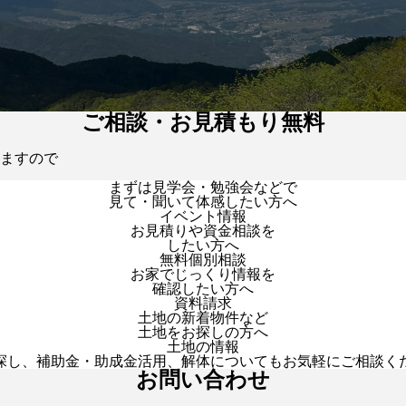
ご相談・お見積もり無料
ますので
まずは見学会・勉強会などで
見て・聞いて体感したい方へ
イベント情報
お見積りや資金相談を
したい方へ
無料個別相談
お家でじっくり情報を
確認したい方へ
資料請求
土地の新着物件など
土地をお探しの方へ
土地の情報
探し、補助金・助成金活用、解体についてもお気軽にご相談く
お問い合わせ