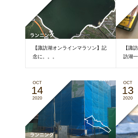
【諏訪湖オンラインマラソン】記
【諏訪
念に。。。
訪湖一
OCT
OCT
14
13
2020
2020