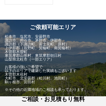
ご依頼可能エリア
松本市、塩尻市、安曇野市
諏訪市、岡谷市、茅野市、伊那市
諏訪郡（下諏訪町、富士見町、原村）
上伊那郡（辰野町、箕輪町、南箕輪村）
木曽郡木曽町
東筑摩郡山形村、東筑摩郡朝日村
山梨県北杜市（一部エリア）
お客様の強いご希望で
以下のエリアで建築した実績もございます
木曽郡木祖村
大町市、北安曇郡（松川村、池田町）
駒ヶ根市、宮田村
※その他の近隣地域のご相談も承っております。
ご相談・お見積もり無料