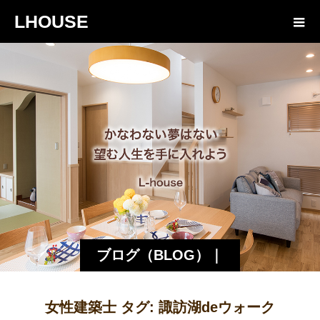
LHOUSE
ブログ（BLOG）｜
諏訪・松本の工務店
女性建築士 タグ:
諏訪湖deウォーク
エルハウス