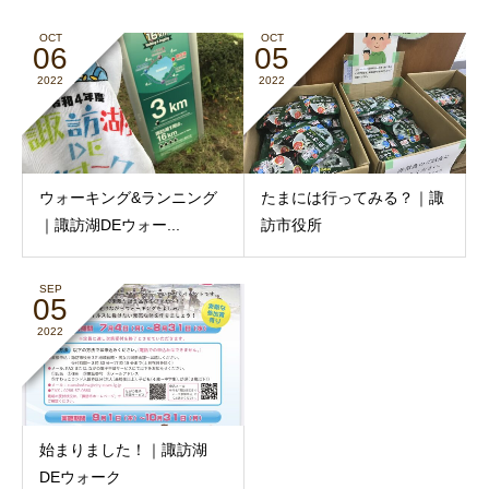
OCT
OCT
06
05
2022
2022
ウォーキング&ランニング
たまには行ってみる？｜諏
｜諏訪湖DEウォー...
訪市役所
SEP
05
2022
始まりました！｜諏訪湖
DEウォーク