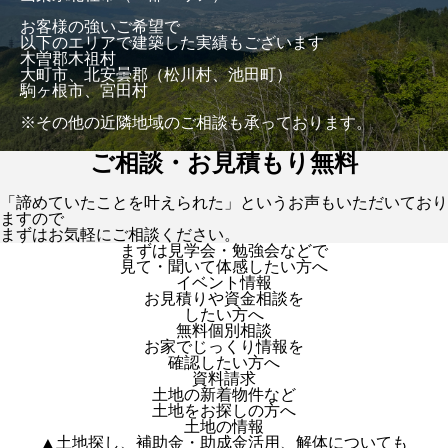
お客様の強いご希望で
以下のエリアで建築した実績もございます
木曽郡木祖村
大町市、北安曇郡（松川村、池田町）
駒ヶ根市、宮田村
※その他の近隣地域のご相談も承っております。
ご相談・お見積もり無料
「諦めていたことを叶えられた」というお声もいただいており
ますので
まずはお気軽にご相談ください。
まずは見学会・勉強会などで
見て・聞いて体感したい方へ
イベント情報
お見積りや資金相談を
したい方へ
無料個別相談
お家でじっくり情報を
確認したい方へ
資料請求
土地の新着物件など
土地をお探しの方へ
土地の情報
▲土地探し、補助金・助成金活用、解体についても