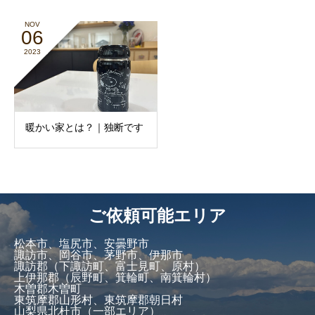
NOV
06
2023
暖かい家とは？｜独断です
ご依頼可能エリア
松本市、塩尻市、安曇野市
諏訪市、岡谷市、茅野市、伊那市
諏訪郡（下諏訪町、富士見町、原村）
上伊那郡（辰野町、箕輪町、南箕輪村）
木曽郡木曽町
東筑摩郡山形村、東筑摩郡朝日村
山梨県北杜市（一部エリア）