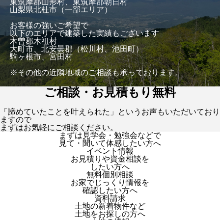
東筑摩郡山形村、東筑摩郡朝日村
山梨県北杜市（一部エリア）
お客様の強いご希望で
以下のエリアで建築した実績もございます
木曽郡木祖村
大町市、北安曇郡（松川村、池田町）
駒ヶ根市、宮田村
※その他の近隣地域のご相談も承っております。
ご相談・お見積もり無料
「諦めていたことを叶えられた」というお声もいただいており
ますので
まずはお気軽にご相談ください。
まずは見学会・勉強会などで
見て・聞いて体感したい方へ
イベント情報
お見積りや資金相談を
したい方へ
無料個別相談
お家でじっくり情報を
確認したい方へ
資料請求
土地の新着物件など
土地をお探しの方へ