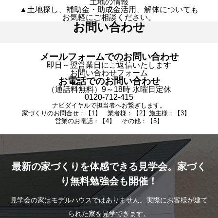
土地の情報
▲土地探し、補助金・助成金活用、解体についても
お気軽にご相談ください。
お問い合わせ
メールフォームでのお問い合わせ
即日～翌営業日にご返信いたします
お問い合わせフォーム
お電話でのお問い合わせ
（通話料無料）9～18時 水曜日定休
0120-712-415
ナビダイヤルで担当者へお繋ぎします。
家づくりのお問合せ：【1】 業者様：【2】施主様：【3】
営業のお電話：【4】 その他：【5】
最新の家づくりを体感できる見学会。家づく
り無料勉強会も開催！
見学会の家はモデルハウスではありません。実際にお客様が建て
られた家を見学できます。