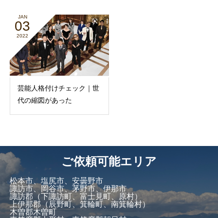
JAN
03
2022
芸能人格付けチェック｜世
代の縮図があった
ご依頼可能エリア
松本市、塩尻市、安曇野市
諏訪市、岡谷市、茅野市、伊那市
諏訪郡（下諏訪町、富士見町、原村）
上伊那郡（辰野町、箕輪町、南箕輪村）
木曽郡木曽町