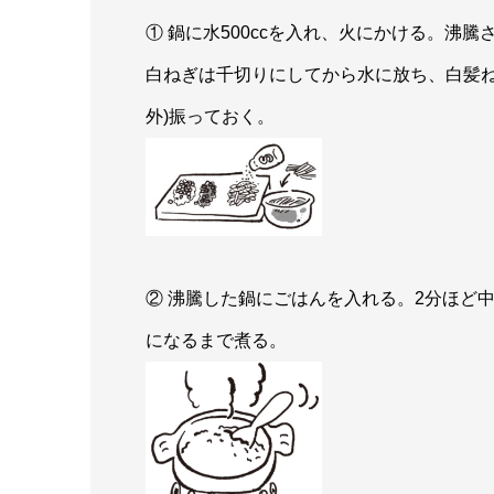
① 鍋に水500ccを入れ、火にかける。沸
白ねぎは千切りにしてから水に放ち、白髪ね
外)振っておく。
② 沸騰した鍋にごはんを入れる。2分ほど中
になるまで煮る。