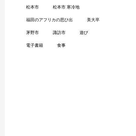
松本市
松本市 寒冷地
福田のアフリカの思ひ出
美大卒
茅野市
諏訪市
遊び
電子書籍
食事