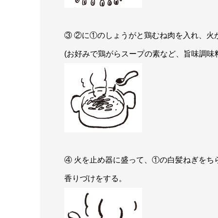
③ ②に①のしょうがと鶏むね肉を入れ、火
(お好みで鶏がらスープの素など、旨味調味
④ 火を止め器に盛って、①の白髪ねぎをち
香りづけをする。