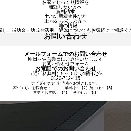
お家でじっくり情報を
確認したい方へ
資料請求
土地の新着物件など
土地をお探しの方へ
土地の情報
探し、補助金・助成金活用、解体についてもお気軽にご相談く
お問い合わせ
メールフォームでのお問い合わせ
即日～翌営業日にご返信いたします
お問い合わせフォーム
お電話でのお問い合わせ
（通話料無料）9～18時 水曜日定休
0120-712-415
ナビダイヤルで担当者へお繋ぎします。
家づくりのお問合せ：【1】 業者様：【2】施主様：【3】
営業のお電話：【4】 その他：【5】