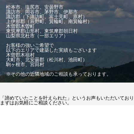
松本市、塩尻市、安曇野市
諏訪市、岡谷市、茅野市、伊那市
諏訪郡（下諏訪町、富士見町、原村）
上伊那郡（辰野町、箕輪町、南箕輪村）
木曽郡木曽町
東筑摩郡山形村、東筑摩郡朝日村
山梨県北杜市（一部エリア）
お客様の強いご希望で
以下のエリアで建築した実績もございます
木曽郡木祖村
大町市、北安曇郡（松川村、池田町）
駒ヶ根市、宮田村
※その他の近隣地域のご相談も承っております。
「諦めていたことを叶えられた」というお声もいただいており
まずはお気軽にご相談ください。