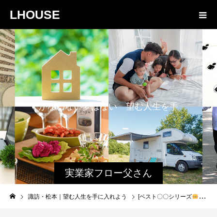
LHOUSE
か
な
わ
な
い
夢
は
な
い
望
む
人
生
を
手
に
入
れ
よ
う
実業家フロー父さん
と娘のファミログ
諏訪・松本｜望む人生を手に入れよう
[ベスト〇〇シリーズ
] ベ