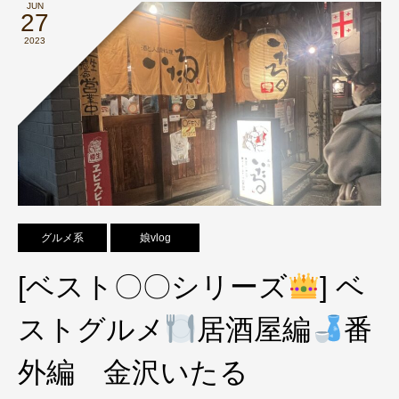
JUN
27
2023
グルメ系
娘vlog
[ベスト〇〇シリーズ
] ベ
ストグルメ
居酒屋編
番
外編 金沢いたる