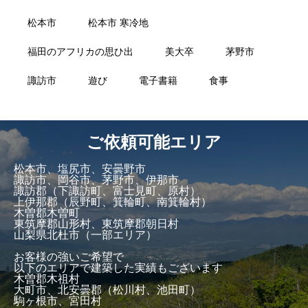
松本市
松本市 寒冷地
福田のアフリカの思ひ出
美大卒
茅野市
諏訪市
遊び
電子書籍
食事
ご依頼可能エリア
松本市、塩尻市、安曇野市
諏訪市、岡谷市、茅野市、伊那市
諏訪郡（下諏訪町、富士見町、原村）
上伊那郡（辰野町、箕輪町、南箕輪村）
木曽郡木曽町
東筑摩郡山形村、東筑摩郡朝日村
山梨県北杜市（一部エリア）
お客様の強いご希望で
以下のエリアで建築した実績もございます
木曽郡木祖村
大町市、北安曇郡（松川村、池田町）
駒ヶ根市、宮田村