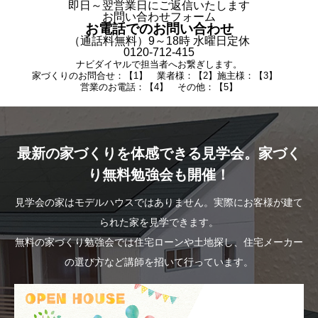
即日～翌営業日にご返信いたします
お問い合わせフォーム
お電話でのお問い合わせ
（通話料無料）9～18時 水曜日定休
0120-712-415
ナビダイヤルで担当者へお繋ぎします。
家づくりのお問合せ：【1】 業者様：【2】施主様：【3】
営業のお電話：【4】 その他：【5】
最新の家づくりを体感できる見学会。家づく
り無料勉強会も開催！
見学会の家はモデルハウスではありません。実際にお客様が建て
られた家を見学できます。
無料の家づくり勉強会では住宅ローンや土地探し、住宅メーカー
の選び方など講師を招いて行っています。