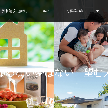
資料請求（無料）
エルハウス
お客様の声
SNS
い
夢
は
な
い
望
む
人
生
を
手