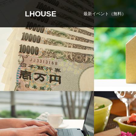
LHOUSE
最新イベント（無料）
か
な
わ
な