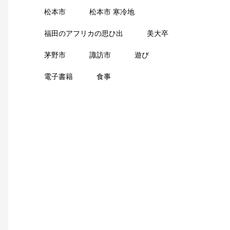
松本市
松本市 寒冷地
福田のアフリカの思ひ出
美大卒
茅野市
諏訪市
遊び
電子書籍
食事