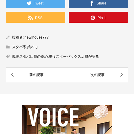
Tweet
Share
RSS
Pin it
投稿者:
newlhouse777
スタバ系
,
娘vlog
現役スタバ店員の薦め
,
現役スターバックス店員が語る