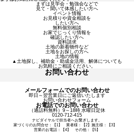
まずは見学会・勉強会などで
見て・聞いて体感したい方へ
イベント情報
お見積りや資金相談を
したい方へ
無料個別相談
お家でじっくり情報を
確認したい方へ
資料請求
土地の新着物件など
土地をお探しの方へ
土地の情報
▲土地探し、補助金・助成金活用、解体についても
お気軽にご相談ください。
お問い合わせ
メールフォームでのお問い合わせ
即日～翌営業日にご返信いたします
お問い合わせフォーム
お電話でのお問い合わせ
（通話料無料）9～18時 水曜日定休
0120-712-415
ナビダイヤルで担当者へお繋ぎします。
家づくりのお問合せ：【1】 業者様：【2】施主様：【3】
営業のお電話：【4】 その他：【5】