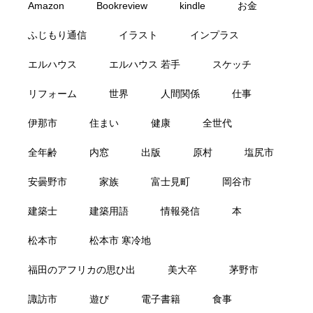
Amazon
Bookreview
kindle
お金
ふじもり通信
イラスト
インプラス
エルハウス
エルハウス 若手
スケッチ
リフォーム
世界
人間関係
仕事
伊那市
住まい
健康
全世代
全年齢
内窓
出版
原村
塩尻市
安曇野市
家族
富士見町
岡谷市
建築士
建築用語
情報発信
本
松本市
松本市 寒冷地
福田のアフリカの思ひ出
美大卒
茅野市
諏訪市
遊び
電子書籍
食事