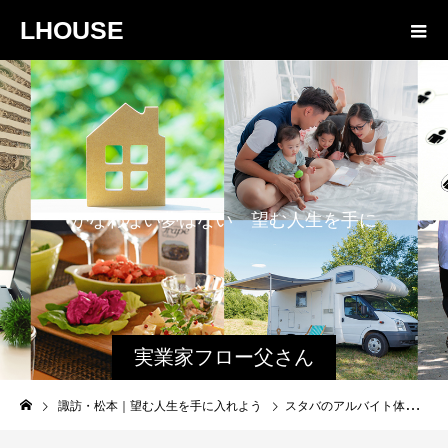
LHOUSE
か
な
わ
な
い
夢
は
な
い
望
む
人
生
を
手
に
入
れ
よ
う
実業家フロー父さん
と娘のファミログ
諏訪・松本｜望む人生を手に入れよう
スタバのアルバイト体験談！元スタバ店員が語る、待遇・福利厚生、デメリットまでご紹介