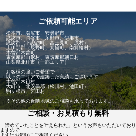
ご依頼可能エリア
松本市、塩尻市、安曇野市
諏訪市、岡谷市、茅野市、伊那市
諏訪郡（下諏訪町、富士見町、原村）
上伊那郡（辰野町、箕輪町、南箕輪村）
木曽郡木曽町
東筑摩郡山形村、東筑摩郡朝日村
山梨県北杜市（一部エリア）
お客様の強いご希望で
以下のエリアで建築した実績もございます
木曽郡木祖村
大町市、北安曇郡（松川村、池田町）
駒ヶ根市、宮田村
※その他の近隣地域のご相談も承っております。
ご相談・お見積もり無料
「諦めていたことを叶えられた」というお声もいただいており
ますので
まずはお気軽にご相談ください。