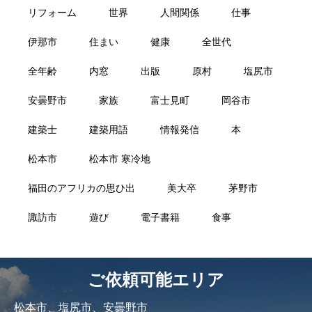
リフォーム
世界
人間関係
仕事
伊那市
住まい
健康
全世代
全年齢
内窓
出版
原村
塩尻市
安曇野市
家族
富士見町
岡谷市
建築士
建築用語
情報発信
本
松本市
松本市 寒冷地
福田のアフリカの思ひ出
美大卒
茅野市
諏訪市
遊び
電子書籍
食事
ご依頼可能エリア
松本市、塩尻市、安曇野市