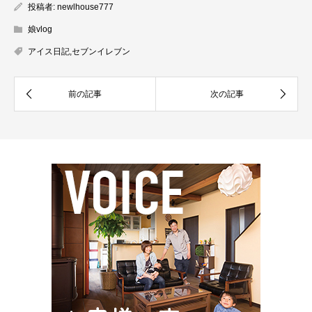
投稿者:
newlhouse777
娘vlog
アイス日記
,
セブンイレブン