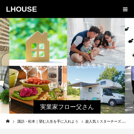
LHOUSE
か
な
わ
な
い
夢
は
な
い
望
む
人
生
を
手
に
入
れ
よ
う
実業家フロー父さん
と娘のファミログ
諏訪・松本｜望む人生を手に入れよう
超人気ミスターチーズケーキ が復活！2月16日に再発売されたセブンイレブン限定のミスターチーズケーキワッフルコーンの正直レビュー！リピあり？