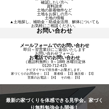
確認したい方へ
資料請求
土地の新着物件など
土地をお探しの方へ
土地の情報
▲土地探し、補助金・助成金活用、解体についても
お気軽にご相談ください。
お問い合わせ
メールフォームでのお問い合わせ
即日～翌営業日にご返信いたします
お問い合わせフォーム
お電話でのお問い合わせ
（通話料無料）9～18時 水曜日定休
0120-712-415
ナビダイヤルで担当者へお繋ぎします。
家づくりのお問合せ：【1】 業者様：【2】施主様：【3】
営業のお電話：【4】 その他：【5】
最新の家づくりを体感できる見学会。家づく
り無料勉強会も開催！