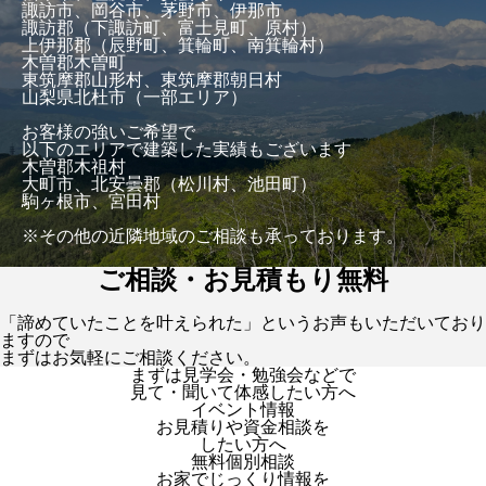
諏訪市、岡谷市、茅野市、伊那市
諏訪郡（下諏訪町、富士見町、原村）
上伊那郡（辰野町、箕輪町、南箕輪村）
木曽郡木曽町
東筑摩郡山形村、東筑摩郡朝日村
山梨県北杜市（一部エリア）
お客様の強いご希望で
以下のエリアで建築した実績もございます
木曽郡木祖村
大町市、北安曇郡（松川村、池田町）
駒ヶ根市、宮田村
※その他の近隣地域のご相談も承っております。
ご相談・お見積もり無料
「諦めていたことを叶えられた」というお声もいただいており
ますので
まずはお気軽にご相談ください。
まずは見学会・勉強会などで
見て・聞いて体感したい方へ
イベント情報
お見積りや資金相談を
したい方へ
無料個別相談
お家でじっくり情報を