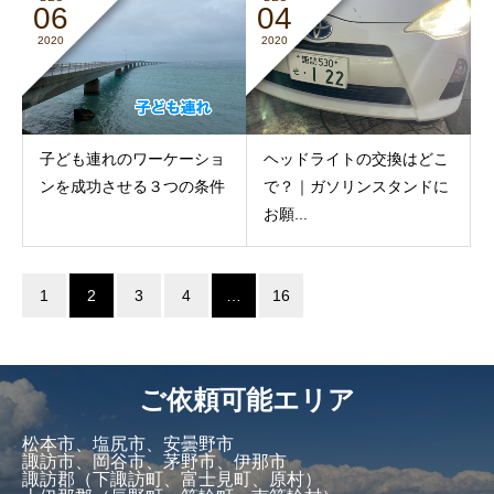
06
04
2020
2020
子ども連れのワーケーショ
ヘッドライトの交換はどこ
ンを成功させる３つの条件
で？｜ガソリンスタンドに
お願...
1
2
3
4
…
16
ご依頼可能エリア
松本市、塩尻市、安曇野市
諏訪市、岡谷市、茅野市、伊那市
諏訪郡（下諏訪町、富士見町、原村）