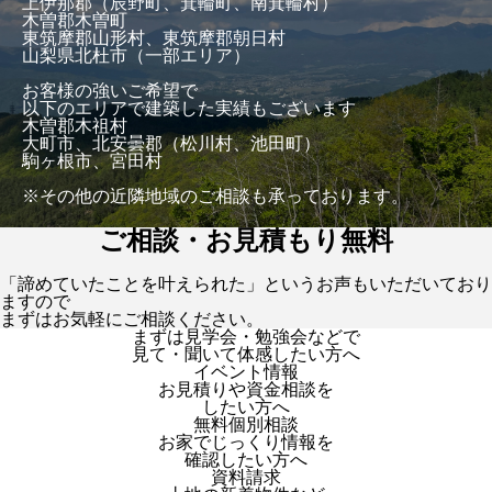
上伊那郡（辰野町、箕輪町、南箕輪村）
木曽郡木曽町
東筑摩郡山形村、東筑摩郡朝日村
山梨県北杜市（一部エリア）
お客様の強いご希望で
以下のエリアで建築した実績もございます
木曽郡木祖村
大町市、北安曇郡（松川村、池田町）
駒ヶ根市、宮田村
※その他の近隣地域のご相談も承っております。
ご相談・お見積もり無料
「諦めていたことを叶えられた」というお声もいただいており
ますので
まずはお気軽にご相談ください。
まずは見学会・勉強会などで
見て・聞いて体感したい方へ
イベント情報
お見積りや資金相談を
したい方へ
無料個別相談
お家でじっくり情報を
確認したい方へ
資料請求