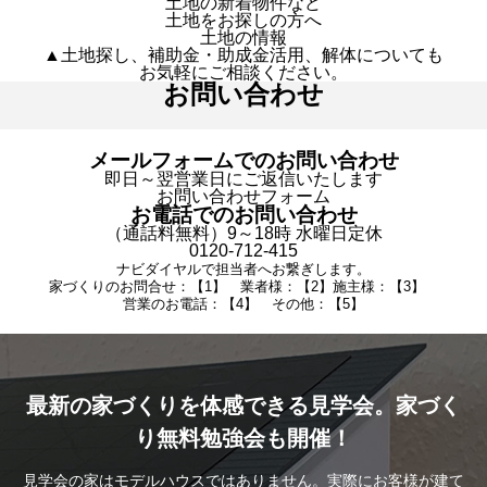
土地の新着物件など
土地をお探しの方へ
土地の情報
▲土地探し、補助金・助成金活用、解体についても
お気軽にご相談ください。
お問い合わせ
メールフォームでのお問い合わせ
即日～翌営業日にご返信いたします
お問い合わせフォーム
お電話でのお問い合わせ
（通話料無料）9～18時 水曜日定休
0120-712-415
ナビダイヤルで担当者へお繋ぎします。
家づくりのお問合せ：【1】 業者様：【2】施主様：【3】
営業のお電話：【4】 その他：【5】
最新の家づくりを体感できる見学会。家づく
り無料勉強会も開催！
見学会の家はモデルハウスではありません。実際にお客様が建て