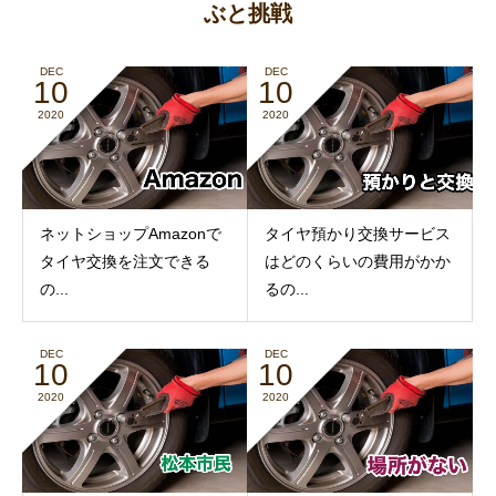
ぶと挑戦
DEC
DEC
10
10
2020
2020
ネットショップAmazonで
タイヤ預かり交換サービス
タイヤ交換を注文できる
はどのくらいの費用がかか
の...
るの...
DEC
DEC
10
10
2020
2020