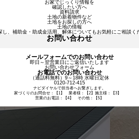
お家でじっくり情報を
確認したい方へ
資料請求
土地の新着物件など
土地をお探しの方へ
土地の情報
探し、補助金・助成金活用、解体についてもお気軽にご相談く
お問い合わせ
メールフォームでのお問い合わせ
即日～翌営業日にご返信いたします
お問い合わせフォーム
お電話でのお問い合わせ
（通話料無料）9～18時 水曜日定休
0120-712-415
ナビダイヤルで担当者へお繋ぎします。
家づくりのお問合せ：【1】 業者様：【2】施主様：【3】
営業のお電話：【4】 その他：【5】