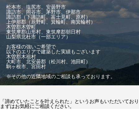
松本市、塩尻市、安曇野市
諏訪市、岡谷市、茅野市、伊那市
諏訪郡（下諏訪町、富士見町、原村）
上伊那郡（辰野町、箕輪町、南箕輪村）
木曽郡木曽町
東筑摩郡山形村、東筑摩郡朝日村
山梨県北杜市（一部エリア）
お客様の強いご希望で
以下のエリアで建築した実績もございます
木曽郡木祖村
大町市、北安曇郡（松川村、池田町）
駒ヶ根市、宮田村
※その他の近隣地域のご相談も承っております。
「諦めていたことを叶えられた」というお声もいただいており
まずはお気軽にご相談ください。