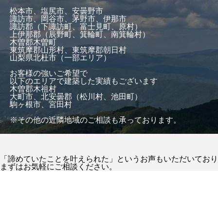
松本市、塩尻市、安曇野市
諏訪市、岡谷市、茅野市、伊那市
諏訪郡（下諏訪町、富士見町、原村）
上伊那郡（辰野町、箕輪町、南箕輪村）
木曽郡木曽町
東筑摩郡山形村、東筑摩郡朝日村
山梨県北杜市（一部エリア）
お客様の強いご希望で
以下のエリアで建築した実績もございます
木曽郡木祖村
大町市、北安曇郡（松川村、池田町）
駒ヶ根市、宮田村
※その他の近隣地域のご相談も承っております。
「諦めていたことを叶えられた」というお声もいただいており
まずはお気軽にご相談ください。