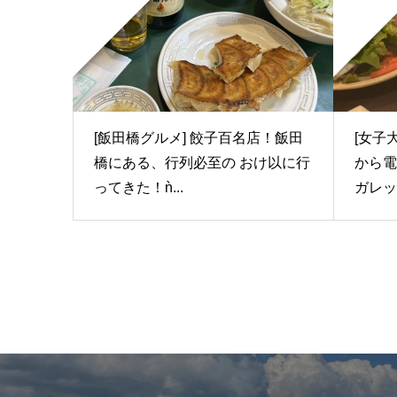
[飯田橋グルメ] 餃子百名店！飯田
[女子
橋にある、行列必至の おけ以に行
から電
ってきた！ǹ...
ガレッ