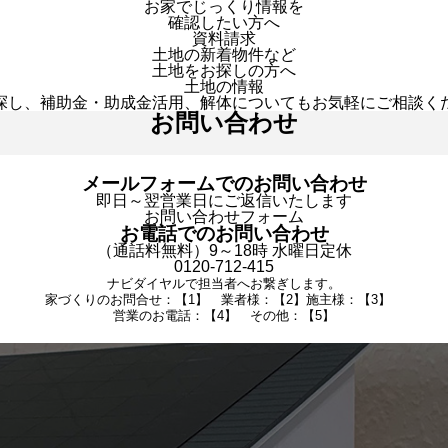
お家でじっくり情報を
確認したい方へ
資料請求
土地の新着物件など
土地をお探しの方へ
土地の情報
探し、補助金・助成金活用、解体についてもお気軽にご相談く
お問い合わせ
メールフォームでのお問い合わせ
即日～翌営業日にご返信いたします
お問い合わせフォーム
お電話でのお問い合わせ
（通話料無料）9～18時 水曜日定休
0120-712-415
ナビダイヤルで担当者へお繋ぎします。
家づくりのお問合せ：【1】 業者様：【2】施主様：【3】
営業のお電話：【4】 その他：【5】