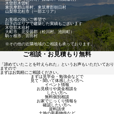
木曽郡木曽町
東筑摩郡山形村、東筑摩郡朝日村
山梨県北杜市（一部エリア）
お客様の強いご希望で
以下のエリアで建築した実績もございます
木曽郡木祖村
大町市、北安曇郡（松川村、池田町）
駒ヶ根市、宮田村
※その他の近隣地域のご相談も承っております。
ご相談・お見積もり無料
「諦めていたことを叶えられた」というお声もいただいており
ますので
まずはお気軽にご相談ください。
まずは見学会・勉強会などで
見て・聞いて体感したい方へ
イベント情報
お見積りや資金相談を
したい方へ
無料個別相談
お家でじっくり情報を
確認したい方へ
資料請求
土地の新着物件など