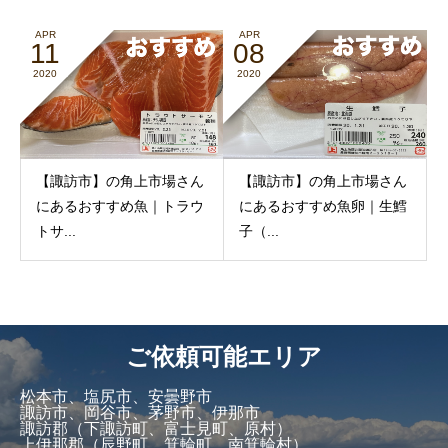
APR
APR
11
08
2020
2020
【諏訪市】の角上市場さん
【諏訪市】の角上市場さん
にあるおすすめ魚｜トラウ
にあるおすすめ魚卵｜生鱈
トサ...
子（...
ご依頼可能エリア
松本市、塩尻市、安曇野市
諏訪市、岡谷市、茅野市、伊那市
諏訪郡（下諏訪町、富士見町、原村）
上伊那郡（辰野町、箕輪町、南箕輪村）