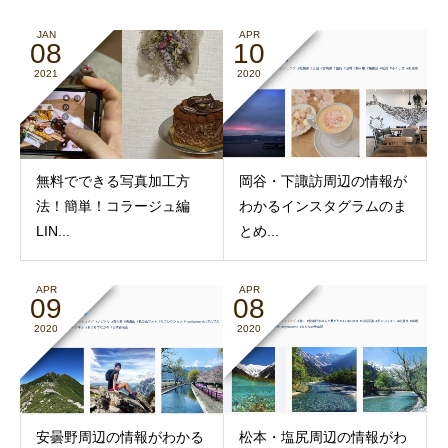
JAN
APR
08
10
2021
2020
無料でできる写真加工方
岡谷・下諏訪周辺の情報が
法！簡単！コラージュ編
わかるインスタグラムのま
LIN...
とめ...
APR
APR
09
08
2020
2020
安曇野周辺の情報がわかる
松本・塩尻周辺の情報がわ