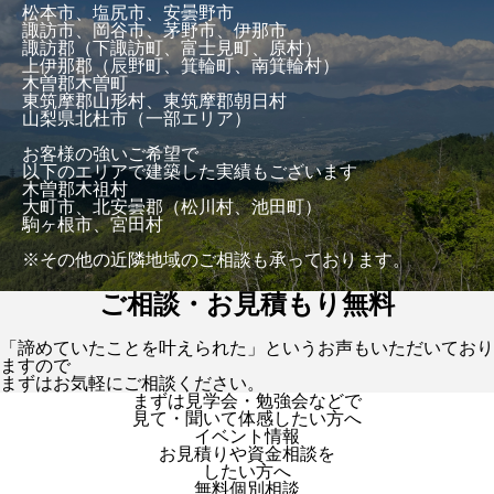
松本市、塩尻市、安曇野市
諏訪市、岡谷市、茅野市、伊那市
諏訪郡（下諏訪町、富士見町、原村）
上伊那郡（辰野町、箕輪町、南箕輪村）
木曽郡木曽町
東筑摩郡山形村、東筑摩郡朝日村
山梨県北杜市（一部エリア）
お客様の強いご希望で
以下のエリアで建築した実績もございます
木曽郡木祖村
大町市、北安曇郡（松川村、池田町）
駒ヶ根市、宮田村
※その他の近隣地域のご相談も承っております。
ご相談・お見積もり無料
「諦めていたことを叶えられた」というお声もいただいており
ますので
まずはお気軽にご相談ください。
まずは見学会・勉強会などで
見て・聞いて体感したい方へ
イベント情報
お見積りや資金相談を
したい方へ
無料個別相談