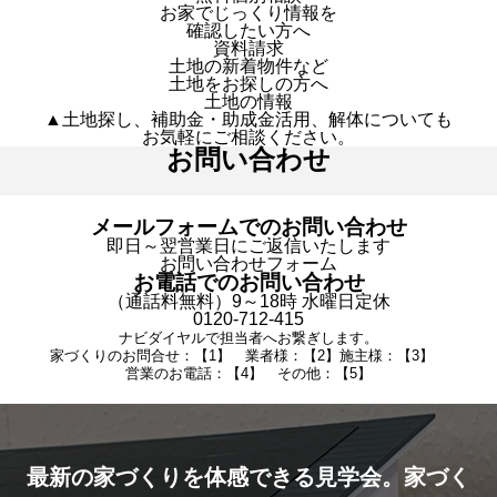
お家でじっくり情報を
確認したい方へ
資料請求
土地の新着物件など
土地をお探しの方へ
土地の情報
▲土地探し、補助金・助成金活用、解体についても
お気軽にご相談ください。
お問い合わせ
メールフォームでのお問い合わせ
即日～翌営業日にご返信いたします
お問い合わせフォーム
お電話でのお問い合わせ
（通話料無料）9～18時 水曜日定休
0120-712-415
ナビダイヤルで担当者へお繋ぎします。
家づくりのお問合せ：【1】 業者様：【2】施主様：【3】
営業のお電話：【4】 その他：【5】
最新の家づくりを体感できる見学会。家づく