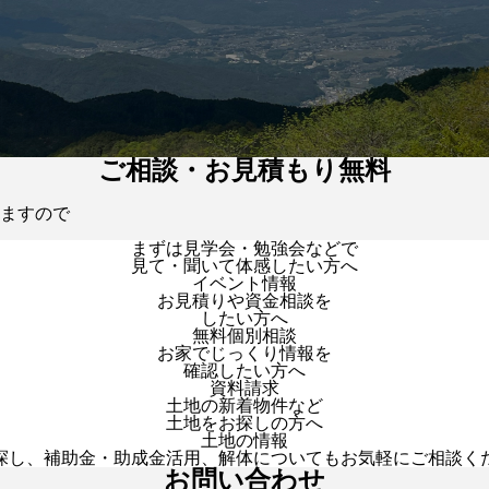
ご相談・お見積もり無料
ますので
まずは見学会・勉強会などで
見て・聞いて体感したい方へ
イベント情報
お見積りや資金相談を
したい方へ
無料個別相談
お家でじっくり情報を
確認したい方へ
資料請求
土地の新着物件など
土地をお探しの方へ
土地の情報
探し、補助金・助成金活用、解体についてもお気軽にご相談く
お問い合わせ