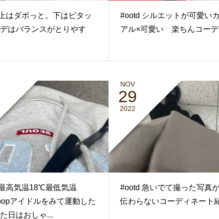
td 上はダボっと。下はピタッ
#ootd シルエットが可愛い
デはバランスがとりやす
アル×可愛い 楽ちんコーデ
NOV
29
2022
td 最高気温18℃最低気温
#ootd 急いでて撮った写真
kpopアイドルをみて運動した
伝わらないコーディネート
た日はおしゃ...