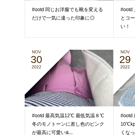
#ootd 同じお洋服でも靴を変える
#oo
だけで一気に違った印象に◎
とコー
い！
NOV
NOV
30
29
2022
2022
#ootd 最高気温12℃ 最低気温８℃
#oo
冬のモノトーンに差し色のピンク
10℃
が最高に可愛い&...
くなっ