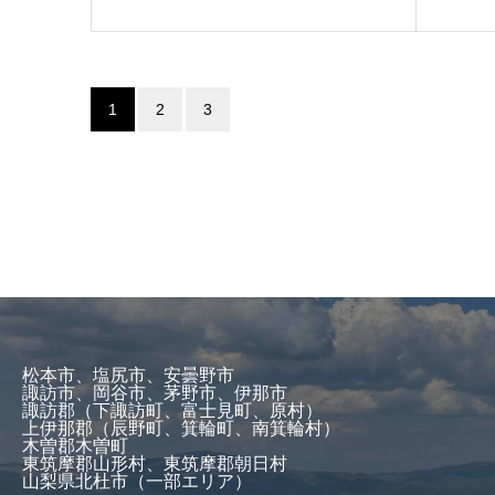
1
2
3
松本市、塩尻市、安曇野市
諏訪市、岡谷市、茅野市、伊那市
諏訪郡（下諏訪町、富士見町、原村）
上伊那郡（辰野町、箕輪町、南箕輪村）
木曽郡木曽町
東筑摩郡山形村、東筑摩郡朝日村
山梨県北杜市（一部エリア）