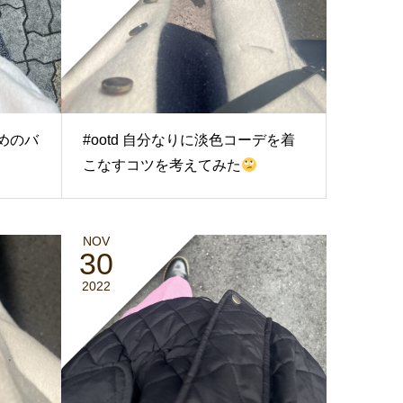
甘めのバ
#ootd 自分なりに淡色コーデを着
こなすコツを考えてみた
NOV
30
2022