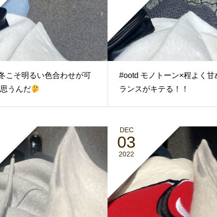
td 冬こそ明るい色合わせが可
#ootd モノトーン×程よく
思うんだ
ランスがキテる！！
DEC
03
2022