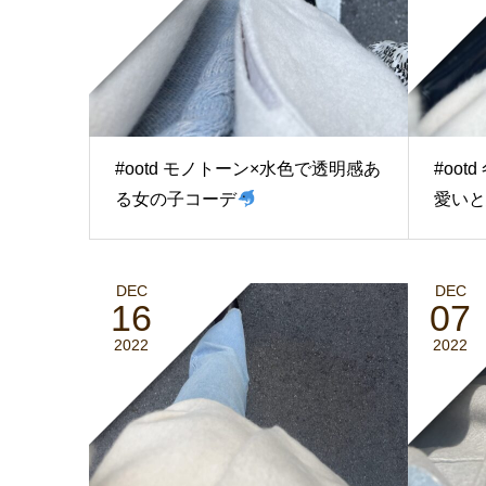
#ootd モノトーン×水色で透明感あ
#oo
る女の子コーデ
愛いと
DEC
DEC
16
07
2022
2022