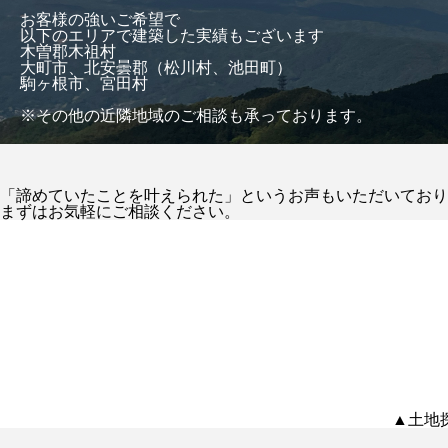
お客様の強いご希望で
以下のエリアで建築した実績もございます
木曽郡木祖村
大町市、北安曇郡（松川村、池田町）
駒ヶ根市、宮田村
※その他の近隣地域のご相談も承っております。
「諦めていたことを叶えられた」というお声もいただいており
まずはお気軽にご相談ください。
▲土地