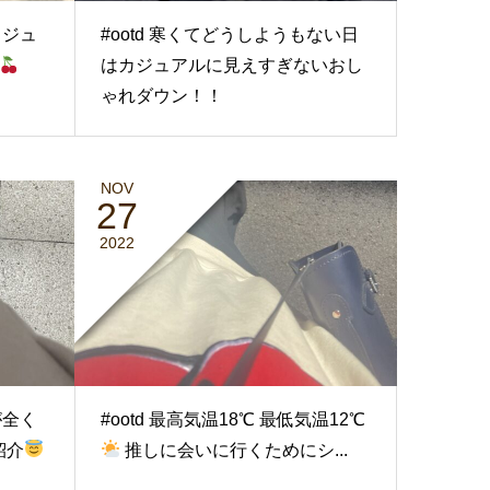
カジュ
#ootd 寒くてどうしようもない日
はカジュアルに見えすぎないおし
ゃれダウン！！
NOV
27
2022
が全く
#ootd 最高気温18℃ 最低気温12℃
紹介
推しに会いに行くためにシ...