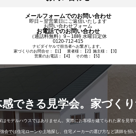
メールフォームでのお問い合わせ
即日～翌営業日にご返信いたします
お問い合わせフォーム
お電話でのお問い合わせ
（通話料無料）9～18時 水曜日定休
0120-712-415
ナビダイヤルで担当者へお繋ぎします。
家づくりのお問合せ：【1】 業者様：【2】施主様：【3】
営業のお電話：【4】 その他：【5】
体感できる見学会。家づくり
家はモデルハウスではありません。実際にお客様が建てられた家を見学
強会では住宅ローンや土地探し、住宅メーカーの選び方など講師を招い