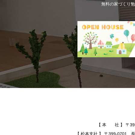
無料の家づくり勉
【 本 社 】 〒391-
【 松本支社 】 〒399-0701 長