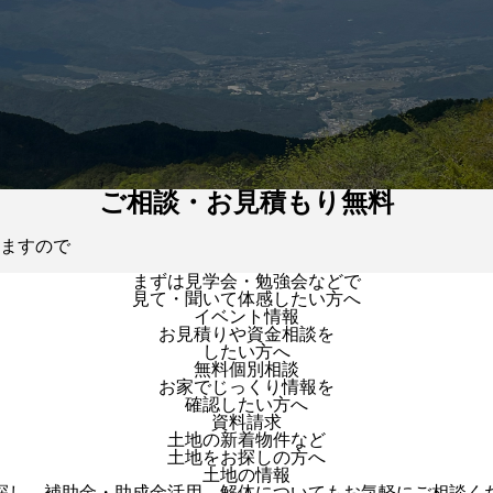
ご相談・お見積もり無料
ますので
まずは見学会・勉強会などで
見て・聞いて体感したい方へ
イベント情報
お見積りや資金相談を
したい方へ
無料個別相談
お家でじっくり情報を
確認したい方へ
資料請求
土地の新着物件など
土地をお探しの方へ
土地の情報
探し、補助金・助成金活用、解体についてもお気軽にご相談く