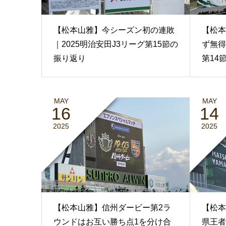
【松本山雅】今シーズン初の連敗
【松本
｜2025明治安田J3リーグ第15節の
ず無得
振り返り
第14
MAY
MAY
16
14
2025
2025
【松本山雅】信州ダービー第2ラ
【松本
ウンドはお互い勝ち点1を分け合
県王者