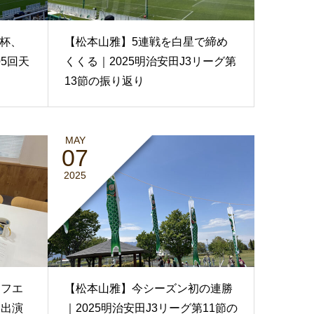
杯、
【松本山雅】5連戦を白星で締め
5回天
くくる｜2025明治安田J3リーグ第
13節の振り返り
MAY
07
2025
エフエ
【松本山雅】今シーズン初の連勝
】出演
｜2025明治安田J3リーグ第11節の