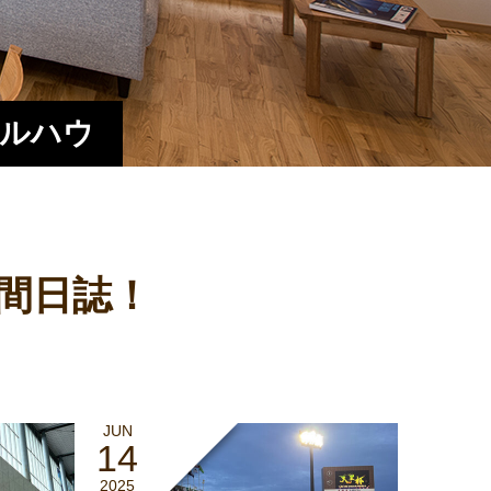
エルハウ
間日誌！
JUN
14
2025