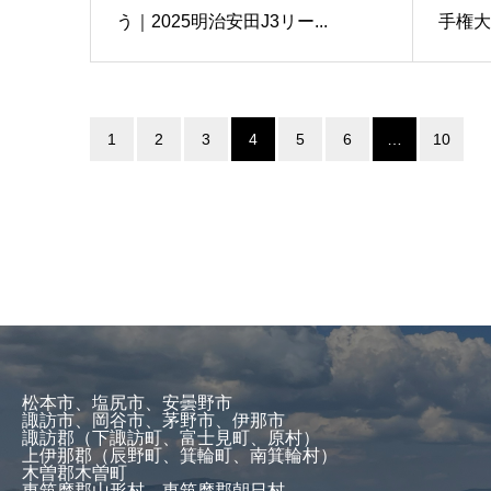
う｜2025明治安田J3リー...
手権大
1
2
3
4
5
6
…
10
松本市、塩尻市、安曇野市
諏訪市、岡谷市、茅野市、伊那市
諏訪郡（下諏訪町、富士見町、原村）
上伊那郡（辰野町、箕輪町、南箕輪村）
木曽郡木曽町
東筑摩郡山形村、東筑摩郡朝日村