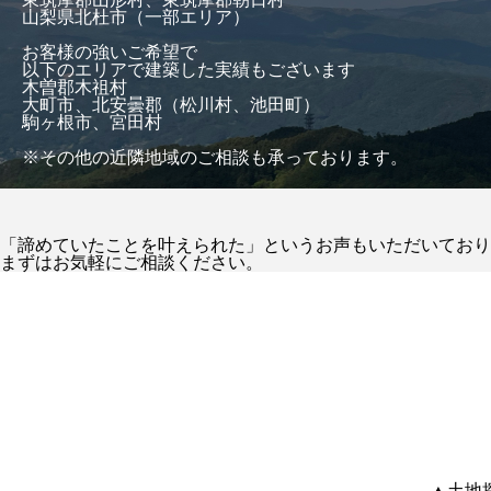
山梨県北杜市（一部エリア）
お客様の強いご希望で
以下のエリアで建築した実績もございます
木曽郡木祖村
大町市、北安曇郡（松川村、池田町）
駒ヶ根市、宮田村
※その他の近隣地域のご相談も承っております。
「諦めていたことを叶えられた」というお声もいただいており
まずはお気軽にご相談ください。
▲土地