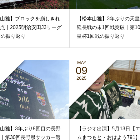
山雅】ブロックを崩しきれ
【松本山雅】3年ぶりの天皇
点｜2025明治安田J3リーグ
延長戦の末1回戦突破｜第10
節の振り返り
皇杯1回戦の振り返り
MAY
09
2025
山雅】3年ぶり8回目の長野
【ラジオ出演】5月13日【
｜第30回長野県サッカー選
ムまつもと・おはよう791