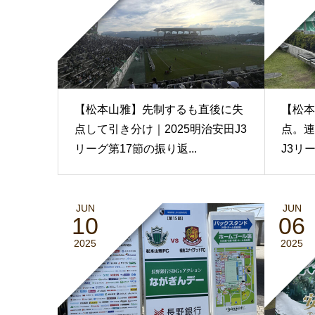
【松本山雅】先制するも直後に失
【松本
点して引き分け｜2025明治安田J3
点。連
リーグ第17節の振り返...
J3リー
JUN
JUN
10
06
2025
2025