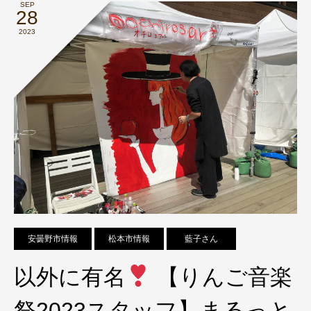
SEP
28
2023
安曇野市情報
松本市情報
藍子さん
以外に有名
【りんご音楽
祭2023スタッフ】まるっと