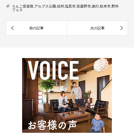
りんご音楽祭
,
アルプス公園
,
信州
,
塩尻市
,
安曇野市
,
旅行
,
松本市
,
野外
フェス