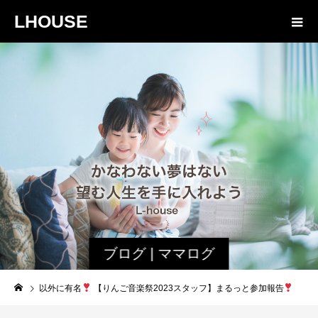
LHOUSE
ブログ | ママログ
以外に有名
【りんご音楽祭2023スタッフ】まるっと参加報告