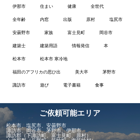
伊那市
住まい
健康
全世代
全年齢
内窓
出版
原村
塩尻市
安曇野市
家族
富士見町
岡谷市
建築士
建築用語
情報発信
本
松本市
松本市 寒冷地
福田のアフリカの思ひ出
美大卒
茅野市
諏訪市
遊び
電子書籍
食事
ご依頼可能エリア
松本市、塩尻市、安曇野市
諏訪市、岡谷市、茅野市、伊那市
諏訪郡（下諏訪町、富士見町、原村）