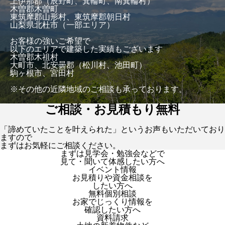
上伊那郡（辰野町、箕輪町、南箕輪村）
木曽郡木曽町
東筑摩郡山形村、東筑摩郡朝日村
山梨県北杜市（一部エリア）
お客様の強いご希望で
以下のエリアで建築した実績もございます
木曽郡木祖村
大町市、北安曇郡（松川村、池田町）
駒ヶ根市、宮田村
※その他の近隣地域のご相談も承っております。
ご相談・お見積もり無料
「諦めていたことを叶えられた」というお声もいただいており
ますので
まずはお気軽にご相談ください。
まずは見学会・勉強会などで
見て・聞いて体感したい方へ
イベント情報
お見積りや資金相談を
したい方へ
無料個別相談
お家でじっくり情報を
確認したい方へ
資料請求