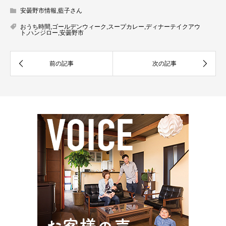
安曇野市情報
,
藍子さん
おうち時間
,
ゴールデンウィーク
,
スープカレー
,
ディナーテイクアウ
ト
,
ハンジロー
,
安曇野市