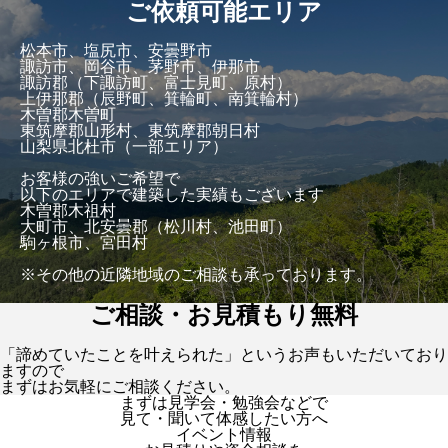
ご依頼可能エリア
松本市、塩尻市、安曇野市
諏訪市、岡谷市、茅野市、伊那市
諏訪郡（下諏訪町、富士見町、原村）
上伊那郡（辰野町、箕輪町、南箕輪村）
木曽郡木曽町
東筑摩郡山形村、東筑摩郡朝日村
山梨県北杜市（一部エリア）
お客様の強いご希望で
以下のエリアで建築した実績もございます
木曽郡木祖村
大町市、北安曇郡（松川村、池田町）
駒ヶ根市、宮田村
※その他の近隣地域のご相談も承っております。
ご相談・お見積もり無料
「諦めていたことを叶えられた」というお声もいただいており
ますので
まずはお気軽にご相談ください。
まずは見学会・勉強会などで
見て・聞いて体感したい方へ
イベント情報