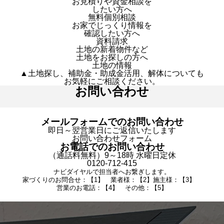
お見積りや資金相談を
したい方へ
無料個別相談
お家でじっくり情報を
確認したい方へ
資料請求
土地の新着物件など
土地をお探しの方へ
土地の情報
▲土地探し、補助金・助成金活用、解体についても
お気軽にご相談ください。
お問い合わせ
メールフォームでのお問い合わせ
即日～翌営業日にご返信いたします
お問い合わせフォーム
お電話でのお問い合わせ
（通話料無料）9～18時 水曜日定休
0120-712-415
ナビダイヤルで担当者へお繋ぎします。
家づくりのお問合せ：【1】 業者様：【2】施主様：【3】
営業のお電話：【4】 その他：【5】