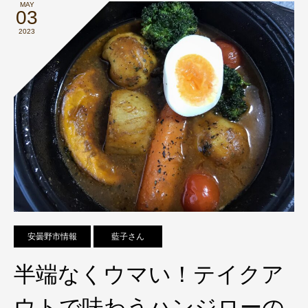
MAY
03
2023
安曇野市情報
藍子さん
半端なくウマい！テイクア
ウトで味わうハンジローの