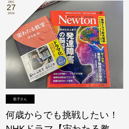
DEC
27
2024
藍子さん
何歳からでも挑戦したい！
NHKドラマ【宙わたる教