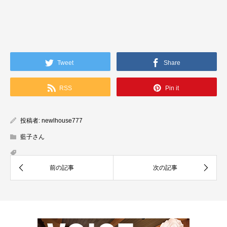
Tweet
Share
RSS
Pin it
投稿者:
newlhouse777
藍子さん