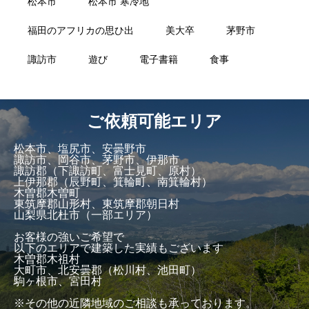
松本市
松本市 寒冷地
福田のアフリカの思ひ出
美大卒
茅野市
諏訪市
遊び
電子書籍
食事
ご依頼可能エリア
松本市、塩尻市、安曇野市
諏訪市、岡谷市、茅野市、伊那市
諏訪郡（下諏訪町、富士見町、原村）
上伊那郡（辰野町、箕輪町、南箕輪村）
木曽郡木曽町
東筑摩郡山形村、東筑摩郡朝日村
山梨県北杜市（一部エリア）
お客様の強いご希望で
以下のエリアで建築した実績もございます
木曽郡木祖村
大町市、北安曇郡（松川村、池田町）
駒ヶ根市、宮田村
※その他の近隣地域のご相談も承っております。