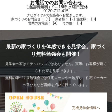
お電話でのお問い合わせ
（通話料無料）9～18時 水曜日定休
0120-712-415
ナビダイヤルで担当者へお繋ぎします。
家づくりのお問合せ：【1】 業者様：【2】施主様：【3】
営業のお電話：【4】 その他：【5】
最新の家づくりを体感できる見学会。家づく
り無料勉強会も開催！
見学会の家はモデルハウスではありません。実際にお客様が建て
られた家を見学できます。
無料の家づくり勉強会では住宅ローンや土地探し、住宅メーカー
の選び方など講師を招いて行っています。
完成見学会情報へ