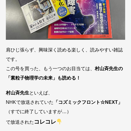
肩ひじ張らず、興味深く読める楽しく、読みやすい雑誌
です。
この号を買った、もう一つのお目当ては、
村山斉先生の
「素粒子物理学の未来」も読める！
村山斉先生
といえば、
NHKで放送されていた
「コズミックフロント☆NEXT」
（すでに終了していますが…）
コレコレ
で放送された