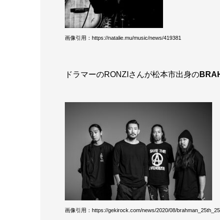
画像引用：https://natalie.mu/music/news/419381
ドラマーのRONZIさんが松本市出身の
BRA
画像引用：https://gekirock.com/news/2020/08/brahman_25th_25h