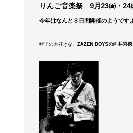
りんご音楽祭
9月23㈮・24
今年はなんと３日間
開催のようです
藍子の大好きな、
ZAZEN BOYSの向井秀