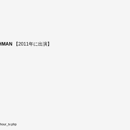
HMAN
【2011年に出演】
our_tv.php