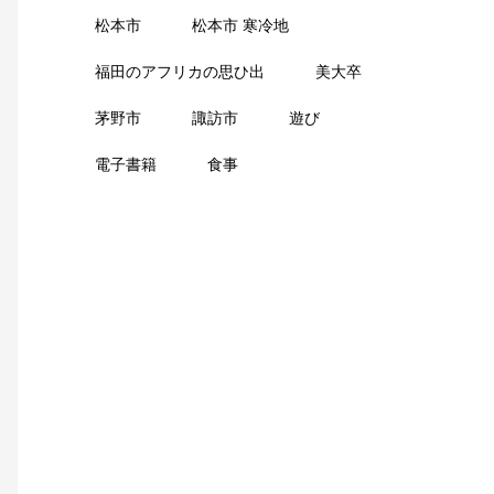
松本市
松本市 寒冷地
福田のアフリカの思ひ出
美大卒
茅野市
諏訪市
遊び
電子書籍
食事