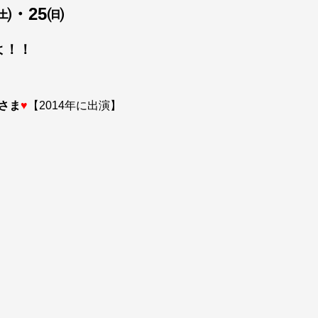
㈯・25㈰
よ！！
徳さま
♥
【2014年に出演】