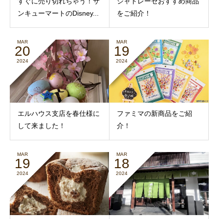
すぐに売り切れちゃう！サ
シャトレーゼおすすめ商品
ンキューマートのDisney...
をご紹介！
MAR
MAR
20
19
2024
2024
エルハウス支店を春仕様に
ファミマの新商品をご紹
して来ました！
介！
MAR
MAR
19
18
2024
2024