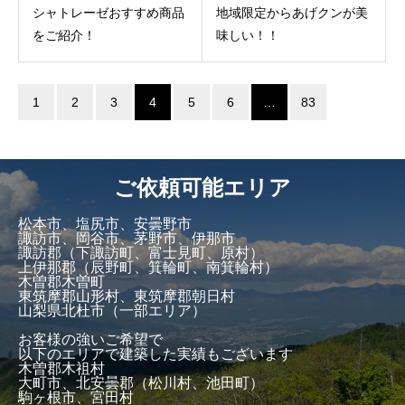
シャトレーゼおすすめ商品
地域限定からあげクンが美
をご紹介！
味しい！！
1
2
3
4
5
6
…
83
ご依頼可能エリア
松本市、塩尻市、安曇野市
諏訪市、岡谷市、茅野市、伊那市
諏訪郡（下諏訪町、富士見町、原村）
上伊那郡（辰野町、箕輪町、南箕輪村）
木曽郡木曽町
東筑摩郡山形村、東筑摩郡朝日村
山梨県北杜市（一部エリア）
お客様の強いご希望で
以下のエリアで建築した実績もございます
木曽郡木祖村
大町市、北安曇郡（松川村、池田町）
駒ヶ根市、宮田村