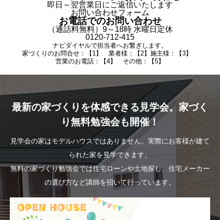
即日～翌営業日にご返信いたします
お問い合わせフォーム
お電話でのお問い合わせ
（通話料無料）9～18時 水曜日定休
0120-712-415
ナビダイヤルで担当者へお繋ぎします。
家づくりのお問合せ：【1】 業者様：【2】施主様：【3】
営業のお電話：【4】 その他：【5】
最新の家づくりを体感できる見学会。家づく
り無料勉強会も開催！
見学会の家はモデルハウスではありません。実際にお客様が建て
られた家を見学できます。
無料の家づくり勉強会では住宅ローンや土地探し、住宅メーカー
の選び方など講師を招いて行っています。