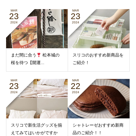
MAR
MAR
23
23
2024
2024
まだ間に合う
松本城の
スリコのおすすめ新商品を
桜を待つ【開運...
ご紹介！
MAR
MAR
23
22
2024
2024
スリコで新生活グッズを揃
シャトレーゼおすすめ新商
えてみてはいかがですか
品のご紹介！！