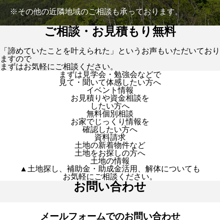
※その他の近隣地域のご相談も承っております。
ご相談・お見積もり無料
「諦めていたことを叶えられた」というお声もいただいており
ますので
まずはお気軽にご相談ください。
まずは見学会・勉強会などで
見て・聞いて体感したい方へ
イベント情報
お見積りや資金相談を
したい方へ
無料個別相談
お家でじっくり情報を
確認したい方へ
資料請求
土地の新着物件など
土地をお探しの方へ
土地の情報
▲土地探し、補助金・助成金活用、解体についても
お気軽にご相談ください。
お問い合わせ
メールフォームでのお問い合わせ