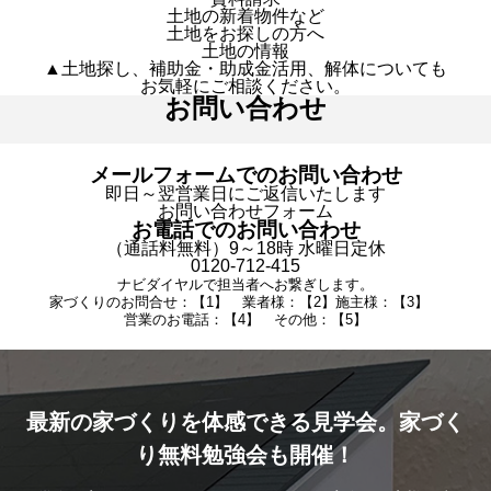
土地の新着物件など
土地をお探しの方へ
土地の情報
▲土地探し、補助金・助成金活用、解体についても
お気軽にご相談ください。
お問い合わせ
メールフォームでのお問い合わせ
即日～翌営業日にご返信いたします
お問い合わせフォーム
お電話でのお問い合わせ
（通話料無料）9～18時 水曜日定休
0120-712-415
ナビダイヤルで担当者へお繋ぎします。
家づくりのお問合せ：【1】 業者様：【2】施主様：【3】
営業のお電話：【4】 その他：【5】
最新の家づくりを体感できる見学会。家づく
り無料勉強会も開催！