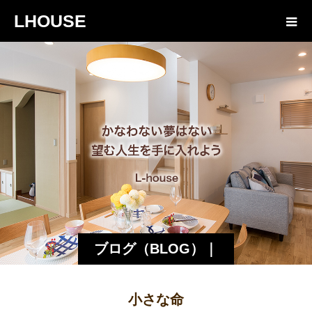
LHOUSE
ブログ（BLOG）｜
諏訪・松本の工務店
小さな命
エルハウス