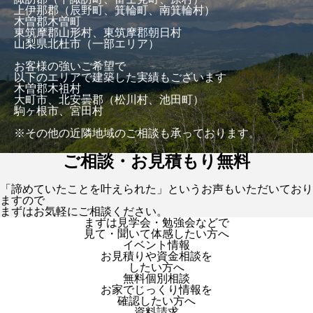
上伊那郡（辰野町、箕輪町、南箕輪村）
木曽郡木曽町
東筑摩郡山形村、東筑摩郡朝日村
山梨県北杜市（一部エリア）
お客様の強いご希望で
以下のエリアで建築した実績もございます
木曽郡木祖村
大町市、北安曇郡（松川村、池田町）
駒ヶ根市、宮田村
※その他の近隣地域のご相談も承っております。
ご相談・お見積もり無料
「諦めていたことを叶えられた」というお声もいただいており
ますので
まずはお気軽にご相談ください。
まずは見学会・勉強会などで
見て・聞いて体感したい方へ
イベント情報
お見積りや資金相談を
したい方へ
無料個別相談
お家でじっくり情報を
確認したい方へ
資料請求