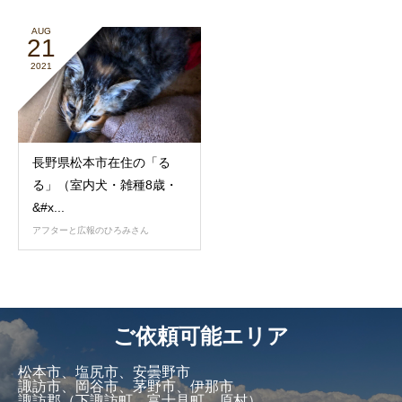
AUG
21
2021
長野県松本市在住の「る
る」（室内犬・雑種8歳・
&#x...
アフターと広報のひろみさん
ご依頼可能エリア
松本市、塩尻市、安曇野市
諏訪市、岡谷市、茅野市、伊那市
諏訪郡（下諏訪町、富士見町、原村）