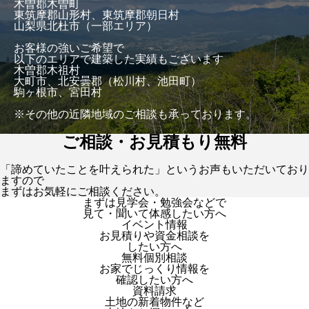
木曽郡木曽町
東筑摩郡山形村、東筑摩郡朝日村
山梨県北杜市（一部エリア）
お客様の強いご希望で
以下のエリアで建築した実績もございます
木曽郡木祖村
大町市、北安曇郡（松川村、池田町）
駒ヶ根市、宮田村
※その他の近隣地域のご相談も承っております。
ご相談・お見積もり無料
「諦めていたことを叶えられた」というお声もいただいており
ますので
まずはお気軽にご相談ください。
まずは見学会・勉強会などで
見て・聞いて体感したい方へ
イベント情報
お見積りや資金相談を
したい方へ
無料個別相談
お家でじっくり情報を
確認したい方へ
資料請求
土地の新着物件など