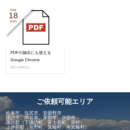
FEB
18
2022
PDFの抽出にも使える
Google Chrome
設計の滝沢さん
ご依頼可能エリア
松本市、塩尻市、安曇野市
諏訪市、岡谷市、茅野市、伊那市
諏訪郡（下諏訪町、富士見町、原村）
上伊那郡（辰野町、箕輪町、南箕輪村）