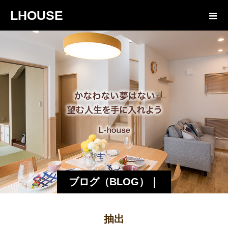
LHOUSE
ブログ（BLOG）｜
諏訪・松本の工務店
抽出
エルハウス