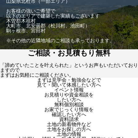
山梨県北杜市（一部エリア）
お客様の強いご希望で
以下のエリアで建築した実績もございます
木曽郡木祖村
大町市、北安曇郡（松川村、池田町）
駒ヶ根市、宮田村
※その他の近隣地域のご相談も承っております。
ご相談・お見積もり無料
「諦めていたことを叶えられた」というお声もいただいており
ますので
まずはお気軽にご相談ください。
まずは見学会・勉強会などで
見て・聞いて体感したい方へ
イベント情報
お見積りや資金相談を
したい方へ
無料個別相談
お家でじっくり情報を
確認したい方へ
資料請求
土地の新着物件など
土地をお探しの方へ
土地の情報