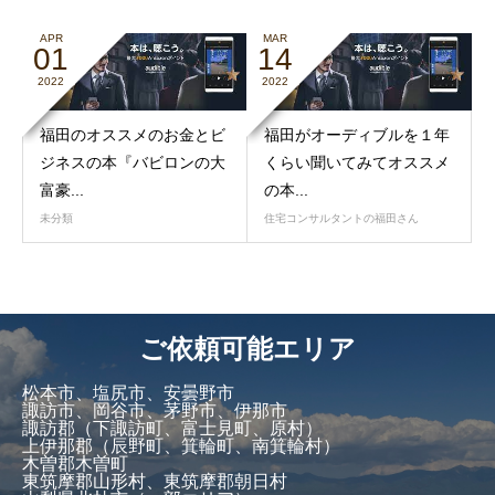
APR
MAR
01
14
2022
2022
福田のオススメのお金とビ
福田がオーディブルを１年
ジネスの本『バビロンの大
くらい聞いてみてオススメ
富豪...
の本...
未分類
住宅コンサルタントの福田さん
ご依頼可能エリア
松本市、塩尻市、安曇野市
諏訪市、岡谷市、茅野市、伊那市
諏訪郡（下諏訪町、富士見町、原村）
上伊那郡（辰野町、箕輪町、南箕輪村）
木曽郡木曽町
東筑摩郡山形村、東筑摩郡朝日村