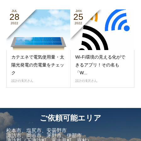
JUL
JAN
28
25
2022
2022
カテエネで電気使用量・太
Wi-Fi環境の見える化がで
陽光発電の売電量をチェッ
きるアプリ！その名も
ク
「W...
設計の滝沢さん
設計の滝沢さん
ご依頼可能エリア
松本市、塩尻市、安曇野市
諏訪市、岡谷市、茅野市、伊那市
諏訪郡（下諏訪町、富士見町、原村）