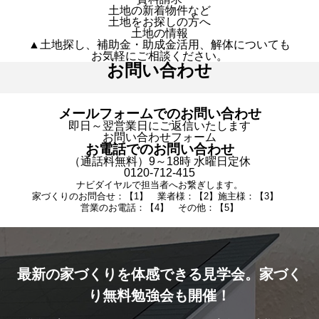
土地の新着物件など
土地をお探しの方へ
土地の情報
▲土地探し、補助金・助成金活用、解体についても
お気軽にご相談ください。
お問い合わせ
メールフォームでのお問い合わせ
即日～翌営業日にご返信いたします
お問い合わせフォーム
お電話でのお問い合わせ
（通話料無料）9～18時 水曜日定休
0120-712-415
ナビダイヤルで担当者へお繋ぎします。
家づくりのお問合せ：【1】 業者様：【2】施主様：【3】
営業のお電話：【4】 その他：【5】
最新の家づくりを体感できる見学会。家づく
り無料勉強会も開催！