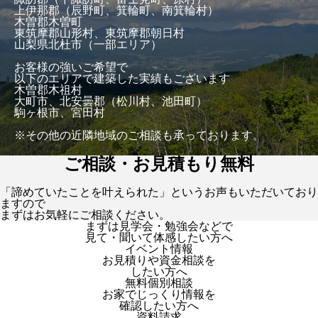
上伊那郡（辰野町、箕輪町、南箕輪村）
木曽郡木曽町
東筑摩郡山形村、東筑摩郡朝日村
山梨県北杜市（一部エリア）
お客様の強いご希望で
以下のエリアで建築した実績もございます
木曽郡木祖村
大町市、北安曇郡（松川村、池田町）
駒ヶ根市、宮田村
※その他の近隣地域のご相談も承っております。
ご相談・お見積もり無料
「諦めていたことを叶えられた」というお声もいただいており
ますので
まずはお気軽にご相談ください。
まずは見学会・勉強会などで
見て・聞いて体感したい方へ
イベント情報
お見積りや資金相談を
したい方へ
無料個別相談
お家でじっくり情報を
確認したい方へ
資料請求