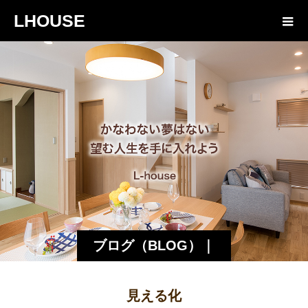
LHOUSE
ブログ（BLOG）｜
諏訪・松本の工務店
見える化
エルハウス