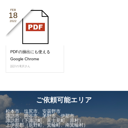
FEB
18
2022
PDFの抽出にも使える
Google Chrome
設計の滝沢さん
ご依頼可能エリア
松本市、塩尻市、安曇野市
諏訪市、岡谷市、茅野市、伊那市
諏訪郡（下諏訪町、富士見町、原村）
上伊那郡（辰野町、箕輪町、南箕輪村）