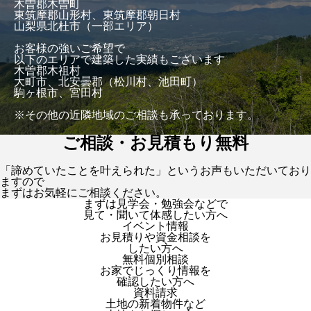
木曽郡木曽町
東筑摩郡山形村、東筑摩郡朝日村
山梨県北杜市（一部エリア）
お客様の強いご希望で
以下のエリアで建築した実績もございます
木曽郡木祖村
大町市、北安曇郡（松川村、池田町）
駒ヶ根市、宮田村
※その他の近隣地域のご相談も承っております。
ご相談・お見積もり無料
「諦めていたことを叶えられた」というお声もいただいており
ますので
まずはお気軽にご相談ください。
まずは見学会・勉強会などで
見て・聞いて体感したい方へ
イベント情報
お見積りや資金相談を
したい方へ
無料個別相談
お家でじっくり情報を
確認したい方へ
資料請求
土地の新着物件など