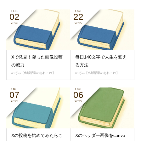
FEB
OCT
02
22
2026
2025
Xで発見！凝った画像投稿
毎日140文字で人生を変え
の威力
る方法
のぞみ【出版活動のあれこれ】
のぞみ【出版活動のあれこれ】
OCT
OCT
07
06
2025
2025
Xの投稿を始めてみたらこ
Xのヘッダー画像をcanva