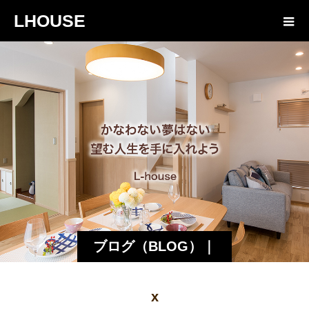
LHOUSE
ブログ（BLOG）｜
諏訪・松本の工務店
x
エルハウス