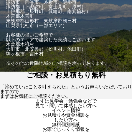
諏訪市、岡谷市、茅野市、伊那市
諏訪郡（下諏訪町、富士見町、原村）
上伊那郡（辰野町、箕輪町、南箕輪村）
木曽郡木曽町
東筑摩郡山形村、東筑摩郡朝日村
山梨県北杜市（一部エリア）
お客様の強いご希望で
以下のエリアで建築した実績もございます
木曽郡木祖村
大町市、北安曇郡（松川村、池田町）
駒ヶ根市、宮田村
※その他の近隣地域のご相談も承っております。
ご相談・お見積もり無料
「諦めていたことを叶えられた」というお声もいただいており
ますので
まずはお気軽にご相談ください。
まずは見学会・勉強会などで
見て・聞いて体感したい方へ
イベント情報
お見積りや資金相談を
したい方へ
無料個別相談
お家でじっくり情報を