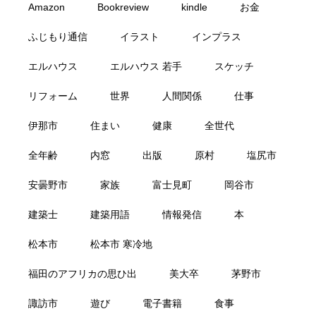
Amazon
Bookreview
kindle
お金
ふじもり通信
イラスト
インプラス
エルハウス
エルハウス 若手
スケッチ
リフォーム
世界
人間関係
仕事
伊那市
住まい
健康
全世代
全年齢
内窓
出版
原村
塩尻市
安曇野市
家族
富士見町
岡谷市
建築士
建築用語
情報発信
本
松本市
松本市 寒冷地
福田のアフリカの思ひ出
美大卒
茅野市
諏訪市
遊び
電子書籍
食事