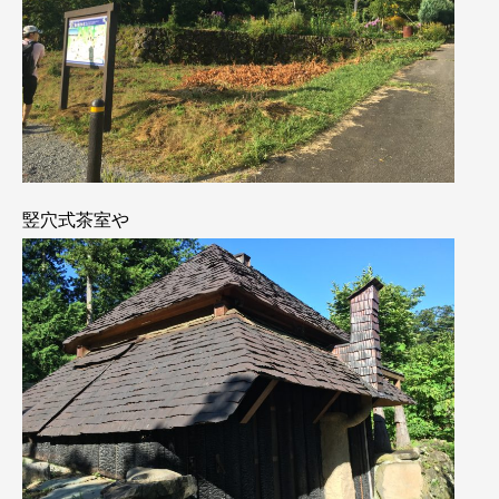
竪穴式茶室や