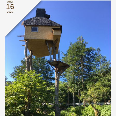
AUG
16
2020