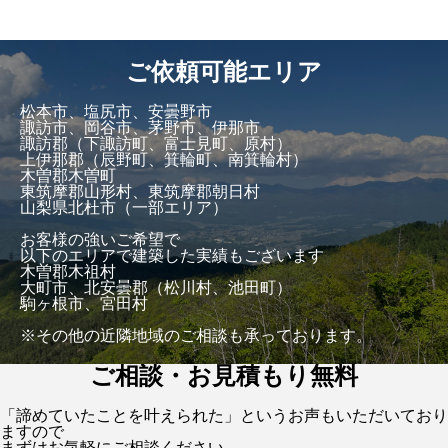
ご依頼可能エリア
松本市、塩尻市、安曇野市
諏訪市、岡谷市、茅野市、伊那市
諏訪郡（下諏訪町、富士見町、原村）
上伊那郡（辰野町、箕輪町、南箕輪村）
木曽郡木曽町
東筑摩郡山形村、東筑摩郡朝日村
山梨県北杜市（一部エリア）
お客様の強いご希望で
以下のエリアで建築した実績もございます
木曽郡木祖村
大町市、北安曇郡（松川村、池田町）
駒ヶ根市、宮田村
※その他の近隣地域のご相談も承っております。
ご相談・お見積もり無料
「諦めていたことを叶えられた」というお声もいただいており
ますので
まずはお気軽にご相談ください。