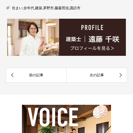
住まい
,
全年代
,
建築
,
茅野市
,
藤森照信
,
諏訪市