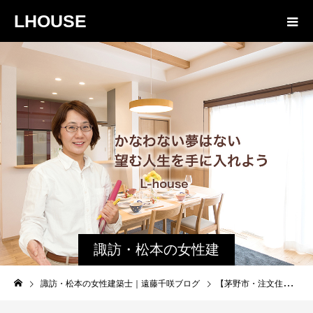
LHOUSE
諏訪・松本の女性建
築士ブログ｜未来生
諏訪・松本の女性建築士｜遠藤千咲ブログ
【茅野市・注文住宅】諏訪市地方の建築｜後編・藤森照信
活設計