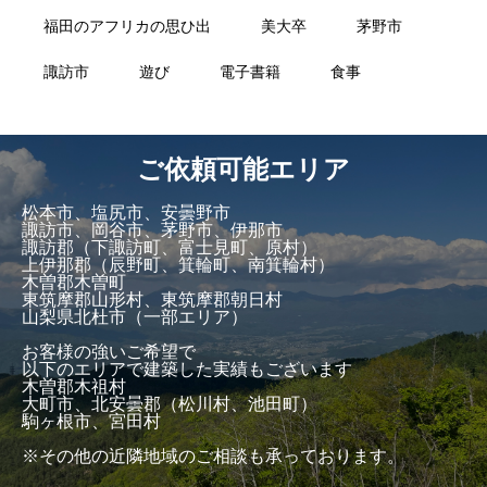
福田のアフリカの思ひ出
美大卒
茅野市
諏訪市
遊び
電子書籍
食事
ご依頼可能エリア
松本市、塩尻市、安曇野市
諏訪市、岡谷市、茅野市、伊那市
諏訪郡（下諏訪町、富士見町、原村）
上伊那郡（辰野町、箕輪町、南箕輪村）
木曽郡木曽町
東筑摩郡山形村、東筑摩郡朝日村
山梨県北杜市（一部エリア）
お客様の強いご希望で
以下のエリアで建築した実績もございます
木曽郡木祖村
大町市、北安曇郡（松川村、池田町）
駒ヶ根市、宮田村
※その他の近隣地域のご相談も承っております。