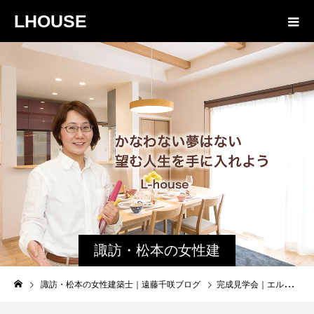
LHOUSE
諏訪・松本の女性建
築士ブログ｜未来生
諏訪・松本の女性建築士｜遠藤千咲ブログ
完成見学会｜エルハウスが完全予約制の理由
活設計