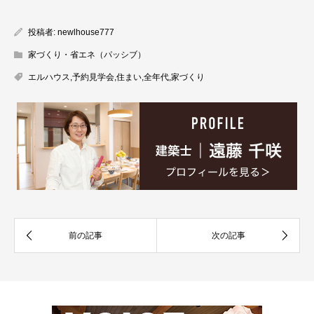
投稿者:
newlhouse777
家づくり・省エネ（パッシブ）
エルハウス
,
予約見学会
,
住まい
,
全年代
,
家づくり