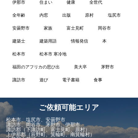
伊那市
住まい
健康
全世代
全年齢
内窓
出版
原村
塩尻市
安曇野市
家族
富士見町
岡谷市
建築士
建築用語
情報発信
本
松本市
松本市 寒冷地
福田のアフリカの思ひ出
美大卒
茅野市
諏訪市
遊び
電子書籍
食事
ご依頼可能エリア
松本市、塩尻市、安曇野市
諏訪市、岡谷市、茅野市、伊那市
諏訪郡（下諏訪町、富士見町、原村）
上伊那郡（辰野町、箕輪町、南箕輪村）