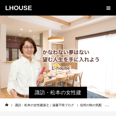
LHOUSE
諏訪・松本の女性建
築士ブログ｜未来生
諏訪・松本の女性建築士｜遠藤千咲ブログ
信州の秋の気配 シャインマスカット編
活設計