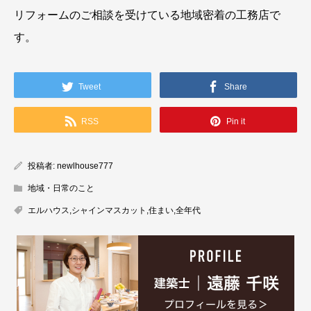
リフォームのご相談を受けている地域密着の工務店で
す。
Tweet
Share
RSS
Pin it
投稿者:
newlhouse777
地域・日常のこと
エルハウス
,
シャインマスカット
,
住まい
,
全年代