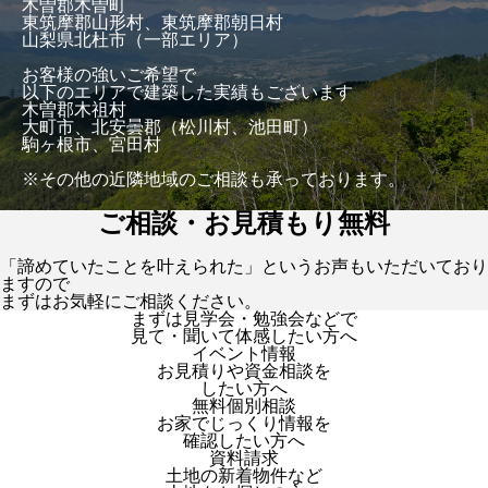
木曽郡木曽町
東筑摩郡山形村、東筑摩郡朝日村
山梨県北杜市（一部エリア）
お客様の強いご希望で
以下のエリアで建築した実績もございます
木曽郡木祖村
大町市、北安曇郡（松川村、池田町）
駒ヶ根市、宮田村
※その他の近隣地域のご相談も承っております。
ご相談・お見積もり無料
「諦めていたことを叶えられた」というお声もいただいており
ますので
まずはお気軽にご相談ください。
まずは見学会・勉強会などで
見て・聞いて体感したい方へ
イベント情報
お見積りや資金相談を
したい方へ
無料個別相談
お家でじっくり情報を
確認したい方へ
資料請求
土地の新着物件など