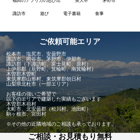
福田のアフリカの思ひ出
美大卒
茅野市
諏訪市
遊び
電子書籍
食事
ご依頼可能エリア
松本市、塩尻市、安曇野市
諏訪市、岡谷市、茅野市、伊那市
諏訪郡（下諏訪町、富士見町、原村）
上伊那郡（辰野町、箕輪町、南箕輪村）
木曽郡木曽町
東筑摩郡山形村、東筑摩郡朝日村
山梨県北杜市（一部エリア）
お客様の強いご希望で
以下のエリアで建築した実績もございます
木曽郡木祖村
大町市、北安曇郡（松川村、池田町）
駒ヶ根市、宮田村
※その他の近隣地域のご相談も承っております。
ご相談・お見積もり無料