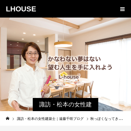
LHOUSE
諏訪・松本の女性建
築士ブログ｜未来生
諏訪・松本の女性建築士｜遠藤千咲ブログ
秋っぽくなってきた？諏訪湖の朝｜協会けんぽウォーク
活設計