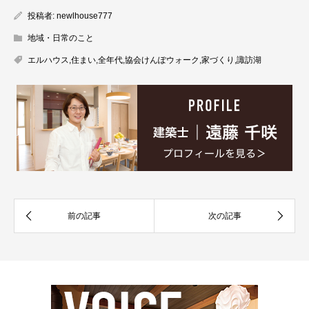
投稿者:
newlhouse777
地域・日常のこと
エルハウス
,
住まい
,
全年代
,
協会けんぽウォーク
,
家づくり
,
諏訪湖