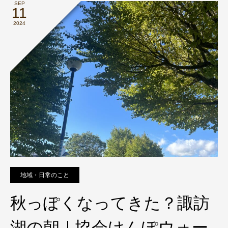
SEP
11
2024
地域・日常のこと
秋っぽくなってきた？諏訪
湖の朝｜協会けんぽウォー