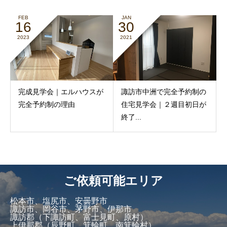
FEB
JAN
16
30
2023
2021
完成見学会｜エルハウスが
諏訪市中洲で完全予約制の
完全予約制の理由
住宅見学会｜２週目初日が
終了...
ご依頼可能エリア
松本市、塩尻市、安曇野市
諏訪市、岡谷市、茅野市、伊那市
諏訪郡（下諏訪町、富士見町、原村）
上伊那郡（辰野町、箕輪町、南箕輪村）