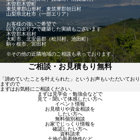
木曽郡木曽町
東筑摩郡山形村、東筑摩郡朝日村
山梨県北杜市（一部エリア）
お客様の強いご希望で
以下のエリアで建築した実績もございます
木曽郡木祖村
大町市、北安曇郡（松川村、池田町）
駒ヶ根市、宮田村
※その他の近隣地域のご相談も承っております。
ご相談・お見積もり無料
「諦めていたことを叶えられた」というお声もいただいており
ますので
まずはお気軽にご相談ください。
まずは見学会・勉強会などで
見て・聞いて体感したい方へ
イベント情報
お見積りや資金相談を
したい方へ
無料個別相談
お家でじっくり情報を
確認したい方へ
資料請求
土地の新着物件など