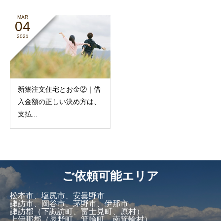
MAR
04
2021
新築注文住宅とお金②｜借
入金額の正しい決め方は、
支払...
ご依頼可能エリア
松本市、塩尻市、安曇野市
諏訪市、岡谷市、茅野市、伊那市
諏訪郡（下諏訪町、富士見町、原村）
上伊那郡（辰野町、箕輪町、南箕輪村）