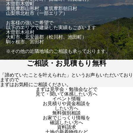
木曽郡木曽町
東筑摩郡山形村、東筑摩郡朝日村
山梨県北杜市（一部エリア）
お客様の強いご希望で
以下のエリアで建築した実績もございます
木曽郡木祖村
大町市、北安曇郡（松川村、池田町）
駒ヶ根市、宮田村
※その他の近隣地域のご相談も承っております。
ご相談・お見積もり無料
「諦めていたことを叶えられた」というお声もいただいており
ますので
まずはお気軽にご相談ください。
まずは見学会・勉強会などで
見て・聞いて体感したい方へ
イベント情報
お見積りや資金相談を
したい方へ
無料個別相談
お家でじっくり情報を
確認したい方へ
資料請求
土地の新着物件など