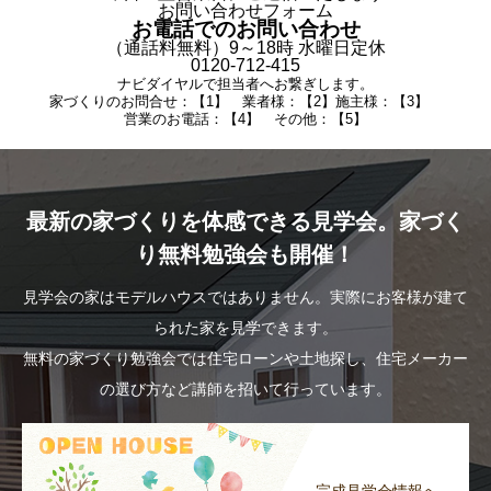
お問い合わせフォーム
お電話でのお問い合わせ
（通話料無料）9～18時 水曜日定休
0120-712-415
ナビダイヤルで担当者へお繋ぎします。
家づくりのお問合せ：【1】 業者様：【2】施主様：【3】
営業のお電話：【4】 その他：【5】
最新の家づくりを体感できる見学会。家づく
り無料勉強会も開催！
見学会の家はモデルハウスではありません。実際にお客様が建て
られた家を見学できます。
無料の家づくり勉強会では住宅ローンや土地探し、住宅メーカー
の選び方など講師を招いて行っています。
完成見学会情報へ