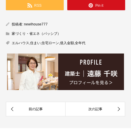
RSS
Pin it
投稿者:
newlhouse777
家づくり・省エネ（パッシブ）
エルハウス
,
住まい
,
住宅ローン
,
借入金額
,
全年代