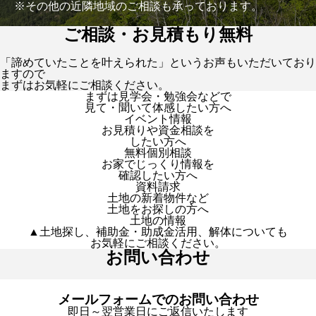
※その他の近隣地域のご相談も承っております。
ご相談・お見積もり無料
「諦めていたことを叶えられた」というお声もいただいており
ますので
まずはお気軽にご相談ください。
まずは見学会・勉強会などで
見て・聞いて体感したい方へ
イベント情報
お見積りや資金相談を
したい方へ
無料個別相談
お家でじっくり情報を
確認したい方へ
資料請求
土地の新着物件など
土地をお探しの方へ
土地の情報
▲土地探し、補助金・助成金活用、解体についても
お気軽にご相談ください。
お問い合わせ
メールフォームでのお問い合わせ
即日～翌営業日にご返信いたします