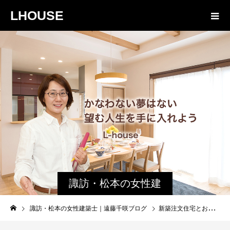
LHOUSE
諏訪・松本の女性建
築士ブログ｜未来生
諏訪・松本の女性建築士｜遠藤千咲ブログ
新築注文住宅とお金②｜借入金額の正しい決め方は、支払い責任は銀行にないことを知る事
活設計