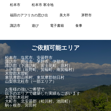
松本市
松本市 寒冷地
福田のアフリカの思ひ出
美大卒
茅野市
諏訪市
遊び
電子書籍
食事
ご依頼可能エリア
松本市、塩尻市、安曇野市
諏訪市、岡谷市、茅野市、伊那市
諏訪郡（下諏訪町、富士見町、原村）
上伊那郡（辰野町、箕輪町、南箕輪村）
木曽郡木曽町
東筑摩郡山形村、東筑摩郡朝日村
山梨県北杜市（一部エリア）
お客様の強いご希望で
以下のエリアで建築した実績もございます
木曽郡木祖村
大町市、北安曇郡（松川村、池田町）
駒ヶ根市、宮田村