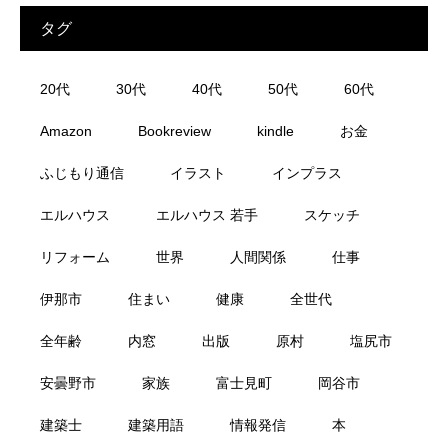
タグ
20代
30代
40代
50代
60代
Amazon
Bookreview
kindle
お金
ふじもり通信
イラスト
インプラス
エルハウス
エルハウス 若手
スケッチ
リフォーム
世界
人間関係
仕事
伊那市
住まい
健康
全世代
全年齢
内窓
出版
原村
塩尻市
安曇野市
家族
富士見町
岡谷市
建築士
建築用語
情報発信
本