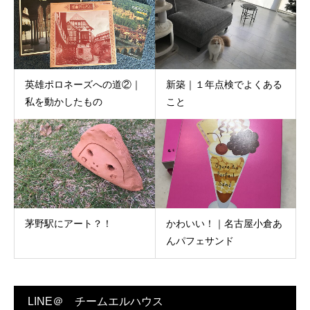
英雄ポロネーズへの道②｜
新築｜１年点検でよくある
私を動かしたもの
こと
茅野駅にアート？！
かわいい！｜名古屋小倉あ
んパフェサンド
LINE＠ チームエルハウス