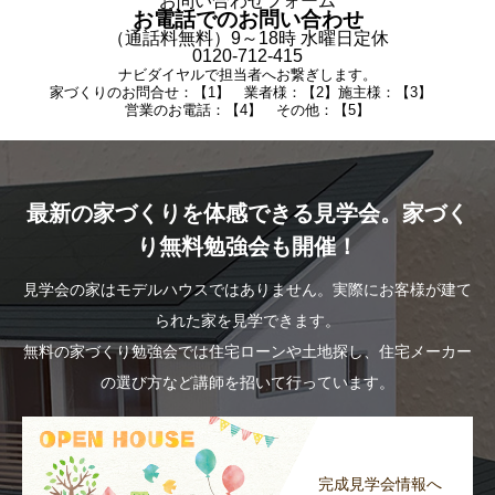
お問い合わせフォーム
お電話でのお問い合わせ
（通話料無料）9～18時 水曜日定休
0120-712-415
ナビダイヤルで担当者へお繋ぎします。
家づくりのお問合せ：【1】 業者様：【2】施主様：【3】
営業のお電話：【4】 その他：【5】
最新の家づくりを体感できる見学会。家づく
り無料勉強会も開催！
見学会の家はモデルハウスではありません。実際にお客様が建て
られた家を見学できます。
無料の家づくり勉強会では住宅ローンや土地探し、住宅メーカー
の選び方など講師を招いて行っています。
完成見学会情報へ