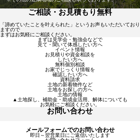
ご相談・お見積もり無料
「諦めていたことを叶えられた」というお声もいただいており
ますので
まずはお気軽にご相談ください。
まずは見学会・勉強会などで
見て・聞いて体感したい方へ
イベント情報
お見積りや資金相談を
したい方へ
無料個別相談
お家でじっくり情報を
確認したい方へ
資料請求
土地の新着物件など
土地をお探しの方へ
土地の情報
▲土地探し、補助金・助成金活用、解体についても
お気軽にご相談ください。
お問い合わせ
メールフォームでのお問い合わせ
即日～翌営業日にご返信いたします