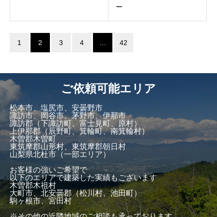
ー
1
2
3
4
…
42
ご依頼可能エリア
松本市、塩尻市、安曇野市
諏訪市、岡谷市、茅野市、伊那市
諏訪郡（下諏訪町、富士見町、原村）
上伊那郡（辰野町、箕輪町、南箕輪村）
木曽郡木曽町
東筑摩郡山形村、東筑摩郡朝日村
山梨県北杜市（一部エリア）
お客様の強いご希望で
以下のエリアで建築した実績もございます
木曽郡木祖村
大町市、北安曇郡（松川村、池田町）
駒ヶ根市、宮田村
※その他の近隣地域のご相談も承っております。