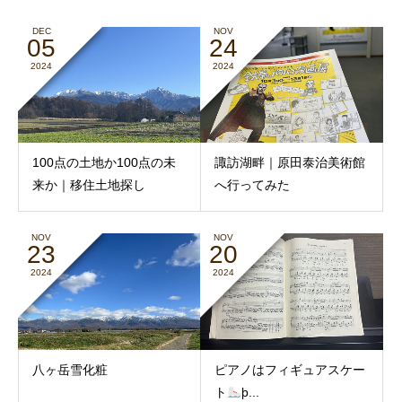
DEC
NOV
05
24
2024
2024
100点の土地か100点の未
諏訪湖畔｜原田泰治美術館
来か｜移住土地探し
へ行ってみた
NOV
NOV
23
20
2024
2024
八ヶ岳雪化粧
ピアノはフィギュアスケー
ト
þ...