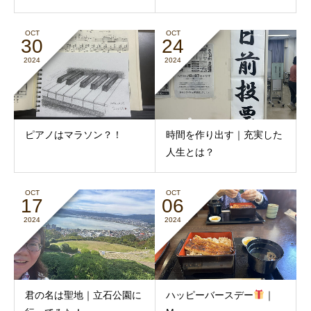
OCT
OCT
30
24
2024
2024
ピアノはマラソン？！
時間を作り出す｜充実した
人生とは？
OCT
OCT
17
06
2024
2024
君の名は聖地｜立石公園に
ハッピーバースデー
｜