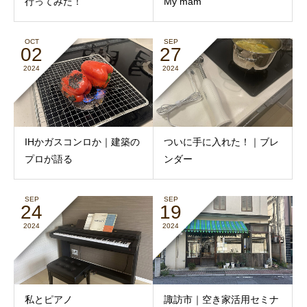
行ってみた！
My mam
OCT
SEP
02
27
2024
2024
IHかガスコンロか｜建築の
ついに手に入れた！｜ブレ
プロが語る
ンダー
SEP
SEP
24
19
2024
2024
私とピアノ
諏訪市｜空き家活用セミナ