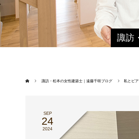
諏訪
諏訪・松本の女性建築士｜遠藤千咲ブログ
私とピア
SEP
24
2024