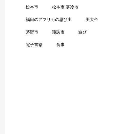
松本市
松本市 寒冷地
福田のアフリカの思ひ出
美大卒
茅野市
諏訪市
遊び
電子書籍
食事